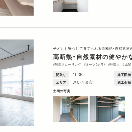
子どもも安心して育てられる高断熱・自然素材
高断熱・自然素材の健やか
無垢フローリング
オーク（ナラ）
珪藻土
土間
収納・クローゼット
1LDK
間取り
施工面積
さいたま市
エリア
施工金額
土間の写真