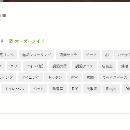
土間
ド
オーダーメイド
宅リノベ
無垢フローリング
西南サクラ
チーク
杉
バーチ（
キ
クリ
パイン（松）
調湿の壁
調湿クロス
珪藻土
漆喰
リビング
ダイニング
キッチン
洋室
玄関
ワークスペース
トイレ・バス
ペット
防音室
DIY
間取図
Single
Di