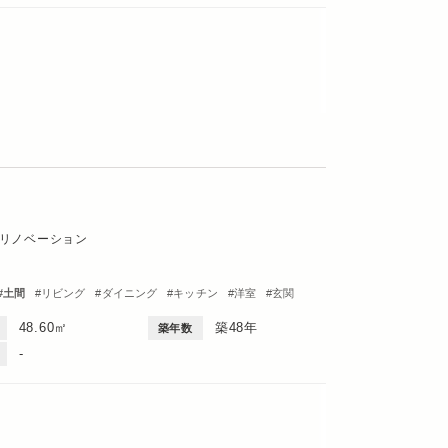
リノベーション
土間
リビング
ダイニング
キッチン
洋室
玄関
1DK・1LDK
48.60㎡
築48年
築年数
-