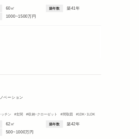
60㎡
築41年
築年数
1000~1500万円
ノベーション
キッチン
玄関
収納・クローゼット
間取図
1DK・1LDK
62㎡
築42年
築年数
500~1000万円