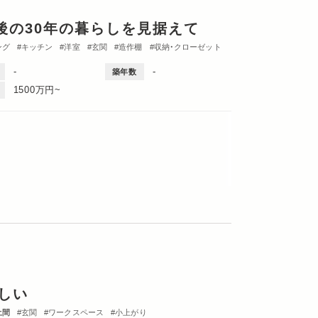
後の30年の暮らしを見据えて
ング
キッチン
洋室
玄関
造作棚
収納・クローゼット
-
-
築年数
1500万円~
しい
土間
玄関
ワークスペース
小上がり