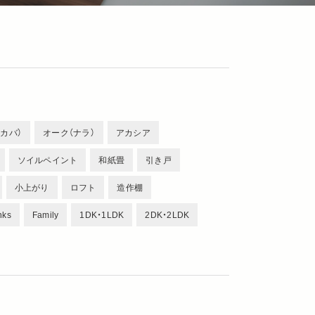
カバ）
オーク（ナラ）
アカシア
ソイルペイント
和紙畳
引き戸
小上がり
ロフト
造作棚
nks
Family
1DK・1LDK
2DK・2LDK