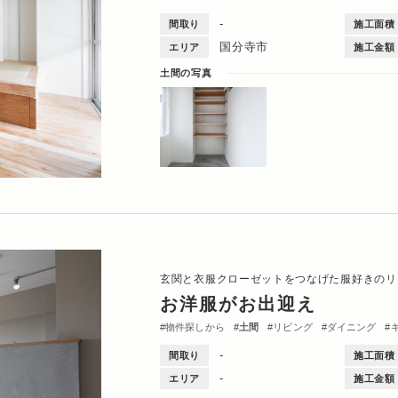
収納・クローゼット
洗面台
間取図
-
間取り
施工面積
国分寺市
エリア
施工金額
土間の写真
玄関と衣服クローゼットをつなげた服好きのリ
お洋服がお出迎え
物件探しから
土間
リビング
ダイニング
-
間取り
施工面積
-
エリア
施工金額