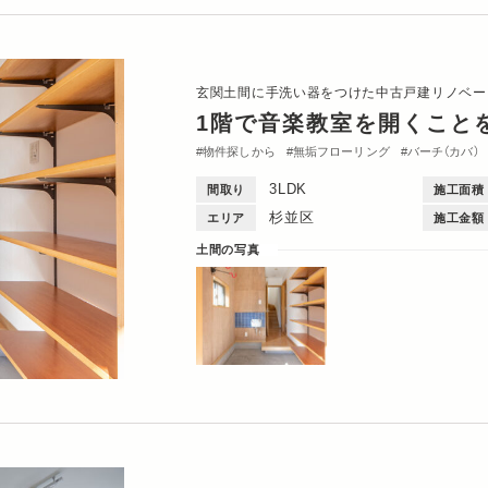
玄関土間に手洗い器をつけた中古戸建リノベー
1階で音楽教室を開くこと
物件探しから
無垢フローリング
バーチ（カバ）
トイレ・バス
間取図
Dinks
3DK・3LDK
3LDK
間取り
施工面積
杉並区
エリア
施工金額
土間の写真