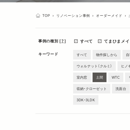
TOP
›
リノベーション事例
›
オーダーメイド
›
事例の種別
[？]
すべて
てまひまメイ
キーワード
すべて
物件探しから
自
ウォルナット（クルミ）
ヒノ
室内窓
土間
WTC
収納・クローゼット
洗面台
3DK・3LDK