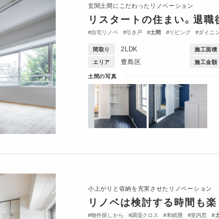
玄関土間にこだわったリノベーション
リスタートの住まい。退職
自宅リノベ
引き戸
土間
リビング
ダイニ
間取図
2DK・2LDK
2LDK
間取り
施工面積
豊島区
エリア
施工金額
土間の写真
小上がりと収納を充実させたリノベーション
リノベは検討する時間も楽
物件探しから
調湿クロス
和紙畳
室内窓