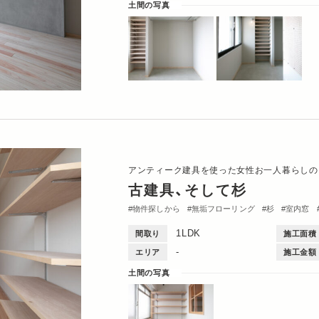
土間の写真
アンティーク建具を使った女性お一人暮らしの
古建具、そして杉
物件探しから
無垢フローリング
杉
室内窓
造作棚
収納・クローゼット
間取図
Single
1LDK
間取り
施工面積
-
エリア
施工金額
土間の写真