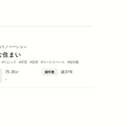
のリノベーション
な住まい
リビング
洋室
玄関
ワークスペース
造作棚
75.35㎡
築37年
築年数
-