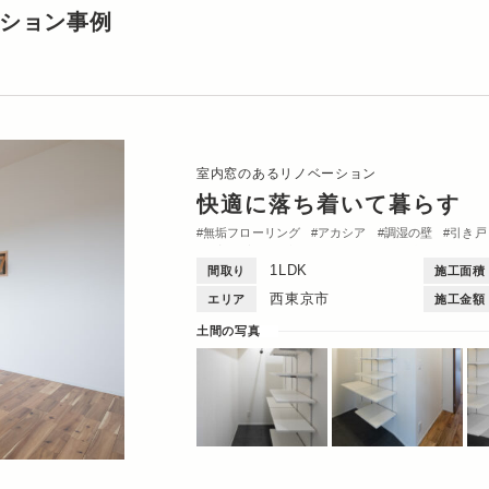
ーション事例
室内窓のあるリノベーション
快適に落ち着いて暮らす
無垢フローリング
アカシア
調湿の壁
引き戸
洋室
玄関
収納・クローゼット
洗面台
間取
1LDK
間取り
施工面積
西東京市
エリア
施工金額
土間の写真