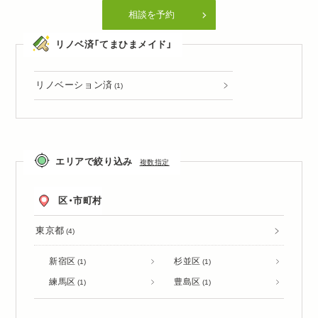
相談を予約
リノベ済「てまひまメイド」
リノベーション済
(1)
エリアで絞り込み
複数指定
区・市町村
東京都
(4)
新宿区
杉並区
(1)
(1)
練馬区
豊島区
(1)
(1)