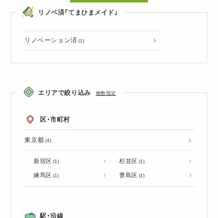
リノベ済「てまひまメイド」
リノベーション済
(1)
エリアで絞り込み
複数指定
区・市町村
東京都
(4)
新宿区
杉並区
(1)
(1)
練馬区
豊島区
(1)
(1)
駅・沿線