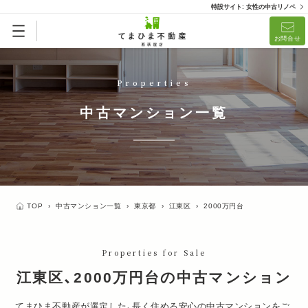
特設サイト: 女性の中古リノベ
リノベ済「てまひまメイド」
リノベーション済
お問合せ
(1)
Properties
中古マンション一覧
TOP
›
中古マンション一覧
›
東京都
›
江東区
›
2000万円台
Properties for Sale
江東区、2000万円台の中古マンション
てまひま不動産が選定した、長く住める安心の中古マンションをご