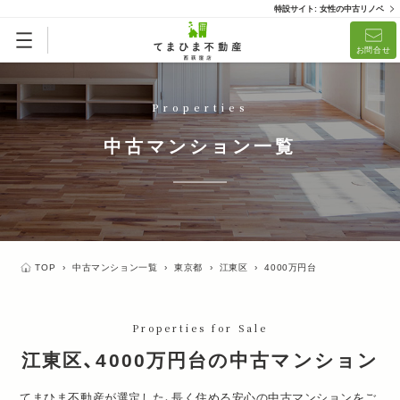
特設サイト: 女性の中古リノベ
リノベ済「てまひまメイド」
リノベーション済
お問合せ
(1)
Properties
中古マンション一覧
TOP
›
中古マンション一覧
›
東京都
›
江東区
›
4000万円台
Properties for Sale
江東区、4000万円台の中古マンション
てまひま不動産が選定した、長く住める安心の中古マンションをご