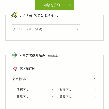
相談を予約
リノベ済「てまひまメイド」
リノベーション済
(1)
エリアで絞り込み
複数指定
区・市町村
東京都
(4)
新宿区
杉並区
(1)
(1)
練馬区
豊島区
(1)
(1)