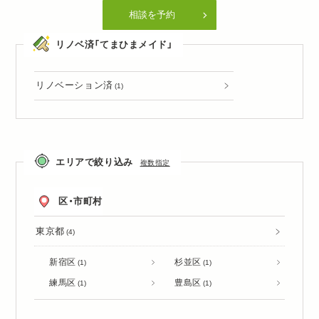
相談を予約
リノベ済「てまひまメイド」
リノベーション済
(1)
エリアで絞り込み
複数指定
区・市町村
東京都
(4)
新宿区
杉並区
(1)
(1)
練馬区
豊島区
(1)
(1)