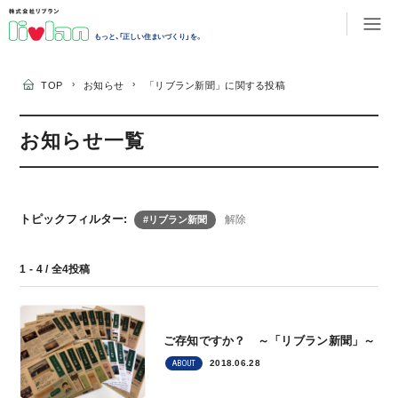
もっと、「正しい住まいづくり」を。
›
›
TOP
お知らせ
「リブラン新聞」に関する投稿
お知らせ一覧
トピックフィルター:
解除
#リブラン新聞
1 - 4 / 全4投稿
ご存知ですか？ ～「リブラン新聞」～
2018.06.28
ABOUT