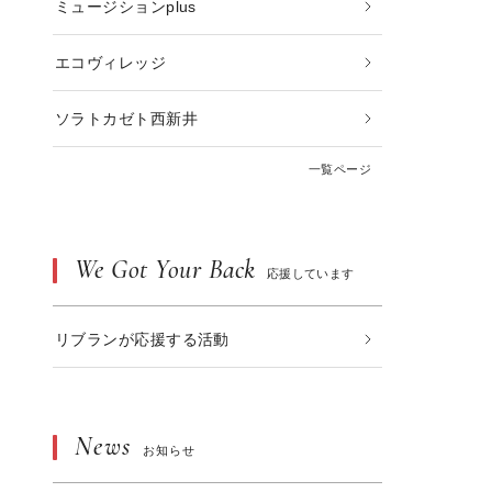
ミュージションplus
エコヴィレッジ
ソラトカゼト西新井
一覧ページ
We Got Your Back
応援しています
リブランが応援する活動
News
お知らせ