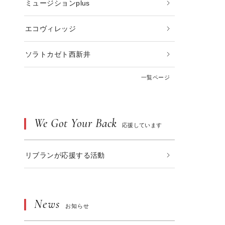
ミュージションplus
エコヴィレッジ
ソラトカゼト西新井
一覧ページ
We Got Your Back
応援しています
リブランが応援する活動
News
お知らせ