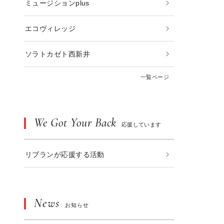
ミュージションplus
エコヴィレッジ
ソラトカゼト西新井
一覧ページ
We Got Your Back
応援しています
リブランが応援する活動
News
お知らせ