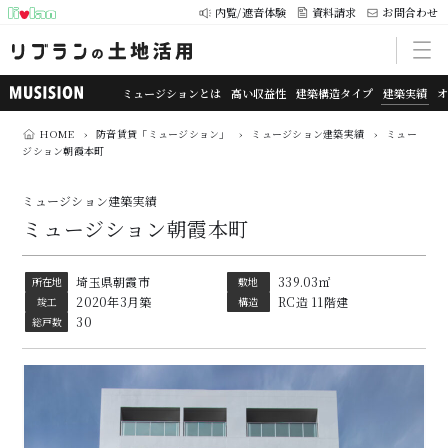
内覧/遮音体験
資料請求
お問合わせ
ミュージションとは
高い収益性
建築構造タイプ
建築実績
HOME
›
防音賃貸「ミュージション」
›
ミュージション建築実績
›
ミュー
ジション朝霞本町
ミュージション建築実績
ミュージション朝霞本町
埼玉県朝霞市
339.03㎡
所在地
敷地
2020年3月築
RC造 11階建
竣工
構造
30
総戸数