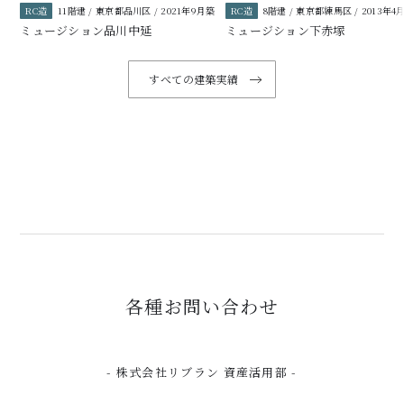
RC造
11階建 / 東京都品川区 / 2021年9月築
RC造
8階建 / 東京都練馬区 / 2013年4
ミュージション品川中延
ミュージション下赤塚
すべての建築実績
各種お問い合わせ
- 株式会社リブラン 資産活用部 -