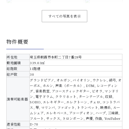
すべての写真を表示
物件概要
所在地
埼玉県朝霞市本町二丁目7番28号
敷地面積
339.03㎡
総階数
11階建
総戸数
30
グランドピアノ, オルガン, バイオリン, ウクレレ, 胡弓, オ
ーボエ, ホルン, 声楽（ボーカル）, DTM, レコーディン
グ, 音楽教室, アコースティックギター, ビオラ, マンドリ
ン, 電子ドラム, クラリネット, ターンテーブル, 収録,
演奏可能楽器
SOHO, エレキギター, エレクトーン, チェロ, コントラバ
ス, 琴, マリンバ, ファゴット, トランペット, 映像系, ルー
ムシェア, エレキベース, アコーディオン, ハープ, 三味線,
フルート, サックス, トロンボーン, 声優, 作曲, YouTuber
遮音性能
D-70