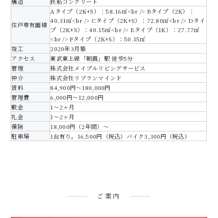
構造
鉄筋コンクリート
Aタイプ（2K+S）：58.16㎡<br /> Bタイプ（2K）：
40.31㎡<br /> Cタイプ（2K+S）：72.80㎡<br /> Dタイ
住戸専有面積
プ（2K+S）：40.15㎡<br /> Eタイプ（1K）：27.77㎡
<br /> Fタイプ（2K+S）：50.15㎡
竣工
2020年3月築
アクセス
東武東上線「朝霞」駅 徒歩5分
管理
株式会社メイプルリビングサービス
仲介
株式会社リブランマインド
賃料
84,900円～180,000円
管理費
6,000円～12,000円
敷金
1～2ヶ月
礼金
1～2ヶ月
保険
18,000円（2年間）～
駐車場
1台有り。16,500円（税込）バイク3,300円（税込）
ご案内