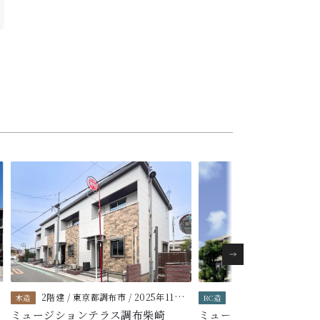
築
2階建 / 東京都調布市 / 2025年11月築
6階建 / 東京都中野区 
木造
RC造
ミュージションテラス調布柴崎
ミュージション野方