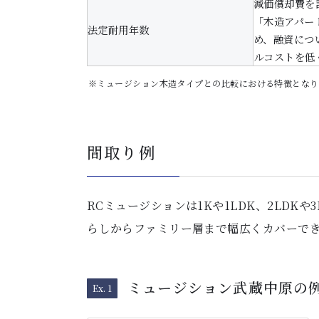
減価償却費を
「木造アパー
法定耐用年数
め、融資につ
ルコストを低
※ミュージション木造タイプとの比較における特徴となり
間取り例
RCミュージションは1Kや1LDK、2LD
らしからファミリー層まで幅広くカバーで
ミュージション武蔵中原の
Ex. 1