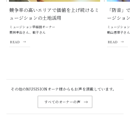
競争率の高いエリアで価値を上げ続けるミ
「防音」で
ュージションの土地活用
ージショ
ミュージション早稲田オーナー
ミュージション
栗林孝治さん、敏子さん
朝山恵里子さん
READ
READ
その他のMUSISIONオーナ様からもお声を頂戴しています。
すべてのオーナーの声