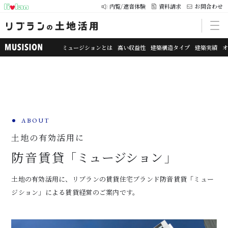
内覧/遮音体験
資料請求
お問合わせ
SCROLL
高収益の防音賃貸マンション
防音賃
貸「ミュージション」
ミュージションとは
高い収益性
建築構造タイプ
建築実績
ABOUT
土地の有効活用に
防音賃
貸「ミュージショ
ン」
土地の有効活用に、リブランの賃貸住宅ブランド
防音賃貸「ミュー
ジション」による賃貸経営のご案内です。