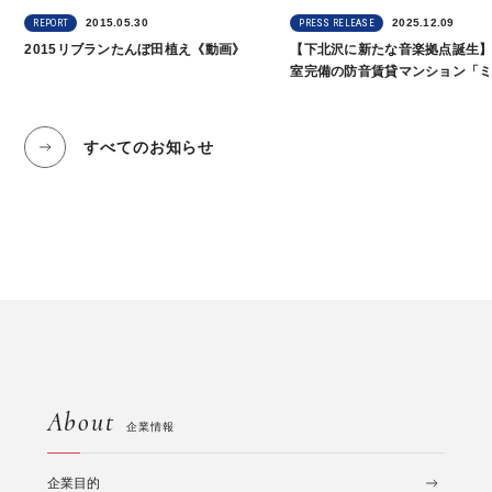
2015.05.30
2025.12.09
REPORT
PRESS RELEASE
2015リブランたんぼ田植え《動画》
【下北沢に新たな音楽拠点誕生
室完備の防音賃貸マンション「
ョン下北沢」12月6日より内覧
集開始
すべてのお知らせ
About
企業情報
企業目的