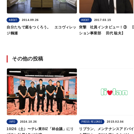
2014.09.26
2017.03.15
ABOUT
ABOUT
自分たちで庭をつくろう。 エコヴィレッ
突撃 社員インタビュー！③ 
ジ鶴瀬
ション事業部 田代 聡夫】
その他の投稿
2024.10.26
2015.02.04
INFO
PRESS RELEASE
10/26（土）〜テレ東BIZ「林会議」にリ
リブラン、メンテナンスアドバ