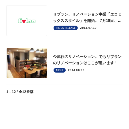
リブラン、リノベーション事業「エコミ
ックススタイル」を開始。 7月19日、巣
鴨にリノベーションギャラリーをオープ
2014.07.10
PRESS RELEASE
ン！ ～ 風通し・断熱・自然素材で、中
住戸の居住性を改善するリノベーション
～
今流行のリノベーション。でもリブラン
のリノベーションはここが違います！
2014.06.30
ABOUT
1 - 12 / 全12投稿