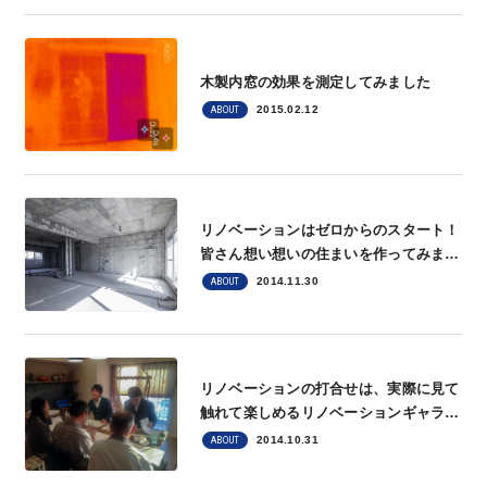
木製内窓の効果を測定してみました
2015.02.12
ABOUT
リノベーションはゼロからのスタート！
皆さん想い想いの住まいを作ってみませ
んか?
2014.11.30
ABOUT
リノベーションの打合せは、実際に見て
触れて楽しめるリノベーションギャラリ
ーで！
2014.10.31
ABOUT