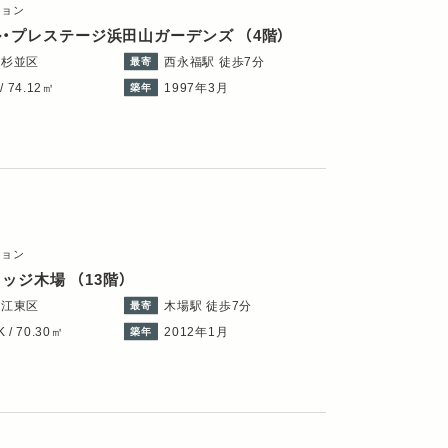
ション
ル・プレステージ浜田山ガーデンズ
（4階）
都杉並区
西永福駅 徒歩7分
最寄
/ 74.12㎡
1997年3月
築年
ション
レッジ木場
（13階）
都江東区
木場駅 徒歩7分
最寄
 / 70.30㎡
2012年1月
築年