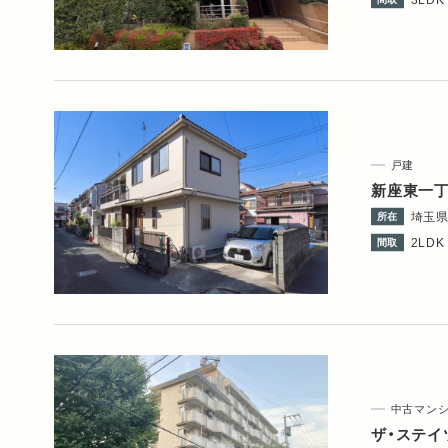
戸建
新座東一
埼玉
所在
2LDK 
間取
中古マン
ザ・ステイ