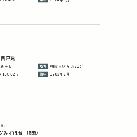
丁目戸建
県新座市
朝霞台駅 徒歩21分
最寄
/ 100.62㎡
1983年2月
築年
ション
ツみずほ台
（6階）