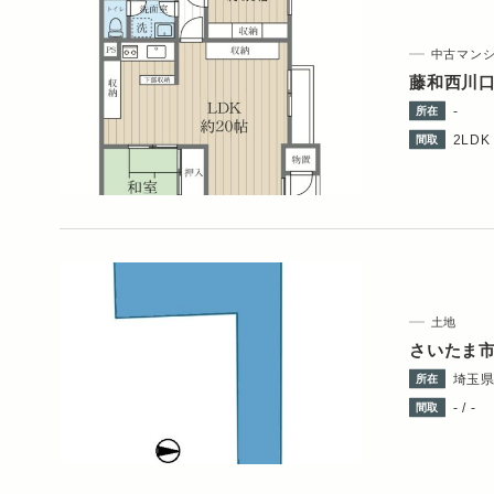
中古マン
藤和西川
-
所在
2LDK 
間取
土地
さいたま
埼玉
所在
- / -
間取