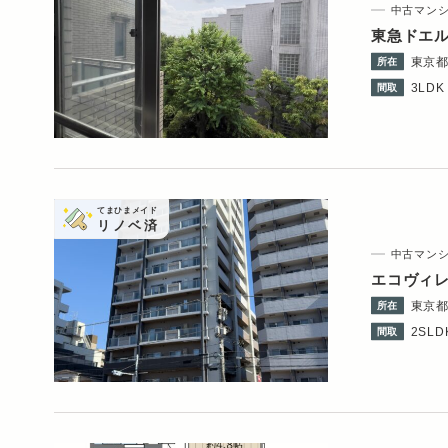
中古マン
東急ドエ
東京
所在
3LDK 
間取
てまひまメイド
リノベ済
中古マン
エコヴィ
東京
所在
2SLDK
間取