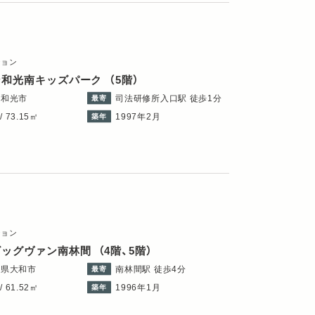
ション
ン和光南キッズパーク
（5階）
県和光市
司法研修所入口駅 徒歩1分
最寄
/ 73.15㎡
1997年2月
築年
ション
ビッグヴァン南林間
（4階、5階）
川県大和市
南林間駅 徒歩4分
最寄
/ 61.52㎡
1996年1月
築年