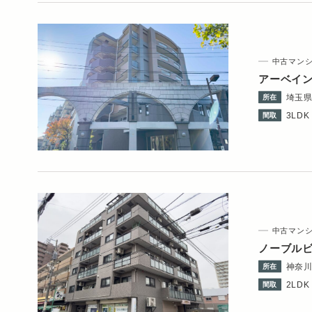
中古マン
アーベイ
埼玉
所在
3LDK 
間取
中古マン
ノーブル
神奈
所在
2LDK 
間取