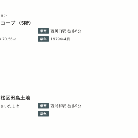
ション
口コープ
（5階）
西川口駅 徒歩6分
最寄
/ 70.56㎡
1979年4月
築年
市桜区田島土地
県さいたま市
西浦和駅 徒歩9分
最寄
-
築年