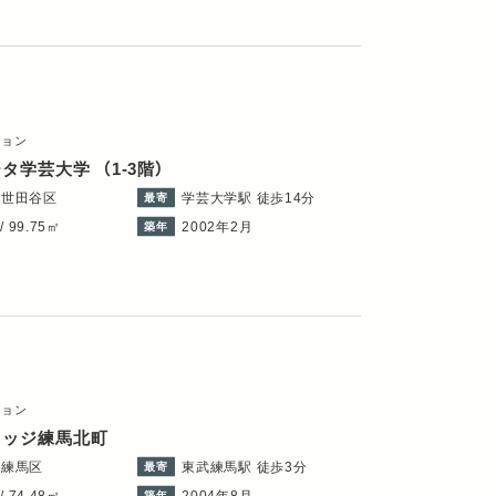
ション
ータ学芸大学
（1-3階）
都世田谷区
学芸大学駅 徒歩14分
最寄
/ 99.75㎡
2002年2月
築年
ション
レッジ練馬北町
都練馬区
東武練馬駅 徒歩3分
最寄
/ 74.48㎡
2004年8月
築年