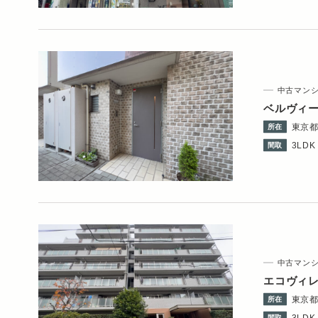
中古マン
ベルヴィ
東京
所在
3LDK 
間取
中古マン
エコヴィ
東京
所在
3LDK 
間取