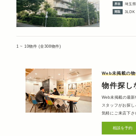
埼玉
所在
3LDK 
間取
1 ~ 10物件 (全308物件)
Web未掲載の物
物件探し
Web未掲載の最
スタッフがお探し
気軽にご来店下さ
相談を予約