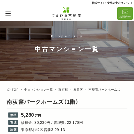
特設サイト: 女性の中古リノベ
お問合せ
Properties
中古マンション一覧
TOP
›
中古マンション一覧
›
東京都
›
杉並区
›
南荻窪パークホームズ
南荻窪パークホームズ
（1階）
5,280
価格
万円
管理
修積金: 30,230円 / 管理費: 22,170円
所在
東京都杉並区宮前3-29-13