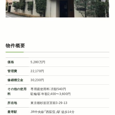
物件概要
価格
5,280万円
管理費
22,170円
修繕積立金
30,230円
その他の使用
専用庭使用料：月額540円
料
駐輪場：年額2,400〜3,600円
所在地
東京都杉並区宮前3-29-13
最寄駅
JR中央線「西荻窪」駅 徒歩14分