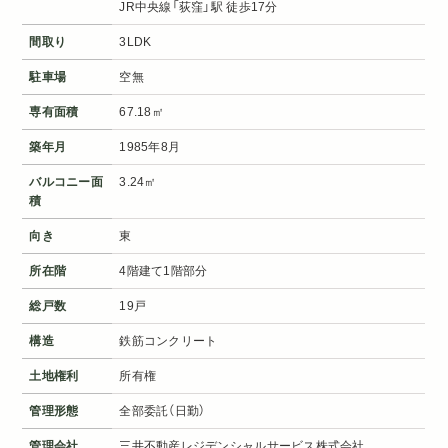
JR中央線「荻窪」駅 徒歩17分
間取り
3LDK
駐車場
空無
専有面積
67.18㎡
築年月
1985年8月
バルコニー面
3.24㎡
積
向き
東
所在階
4階建て1階部分
総戸数
19戸
構造
鉄筋コンクリート
土地権利
所有権
管理形態
全部委託（日勤）
管理会社
三井不動産レジデンシャルサービス株式会社