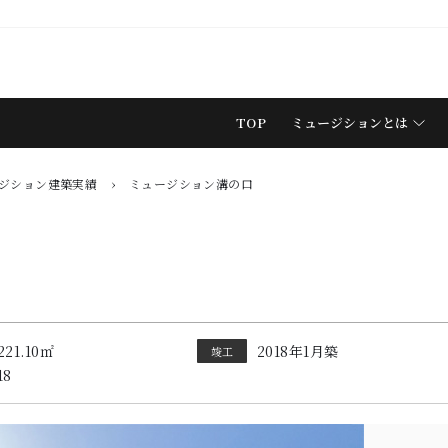
TOP
ミュージションとは
ジション建築実績
›
ミュージション溝の口
221.10㎡
2018年1月築
竣工
18