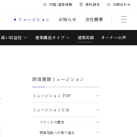
内覧/遮音体験
資料請求
お問合わせ
ミュージション
お知らせ
会社概要
高い収益性
建築構造タイプ
建築実績
オーナーの声
防音賃貸ミュージション
ミュージション TOP
ミュージションとは
ブランドの歴史
防音性能への取り組み