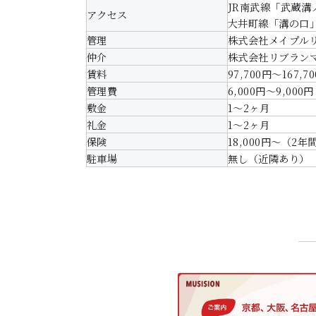
JR南武線「武蔵溝ノ
アクセス
大井町線「溝の口」
管理
株式会社メイプル
仲介
株式会社リブラン
賃料
97,700円～167,7
管理費
6,000円～9,000円
敷金
1～2ヶ月
礼金
1～2ヶ月
保険
18,000円～（2年
駐車場
無し（近隣あり）