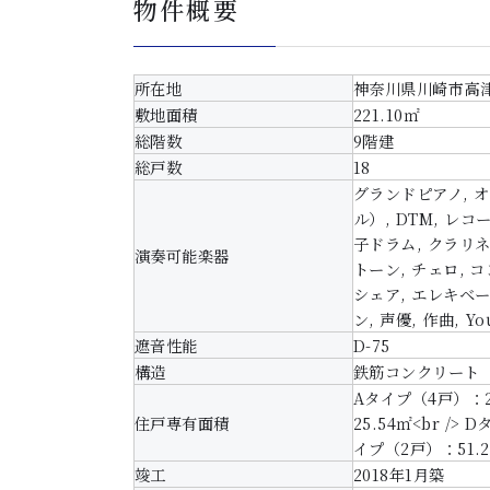
物件概要
所在地
神奈川県川崎市高津
敷地面積
221.10㎡
総階数
9階建
総戸数
18
グランドピアノ, オ
ル）, DTM, レ
子ドラム, クラリネ
演奏可能楽器
トーン, チェロ, 
シェア, エレキベー
ン, 声優, 作曲, Yo
遮音性能
D-75
構造
鉄筋コンクリート
Aタイプ（4戸）：25
住戸専有面積
25.54㎡<br /> 
イプ（2戸）：51.
竣工
2018年1月築