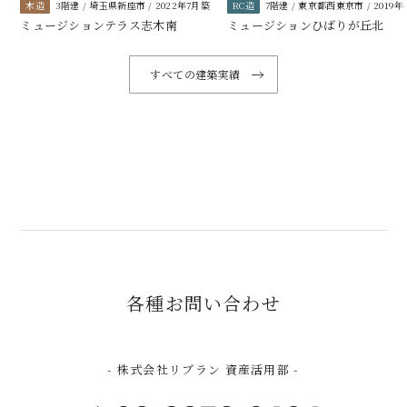
木造
3階建 / 埼玉県新座市 / 2022年7月築
RC造
7階建 / 東京都西東京市 / 2019年
ミュージションテラス志木南
ミュージションひばりが丘北
すべての建築実績
各種お問い合わせ
- 株式会社リブラン 資産活用部 -