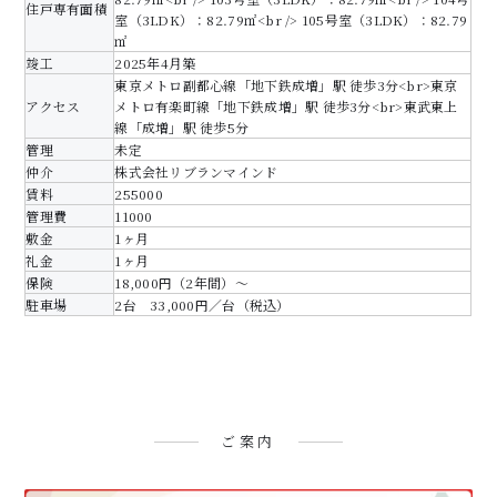
住戸専有面積
室（3LDK）：82.79㎡<br /> 105号室（3LDK）：82.79
㎡
竣工
2025年4月築
東京メトロ副都心線「地下鉄成増」駅 徒歩3分<br>東京
アクセス
メトロ有楽町線「地下鉄成増」駅 徒歩3分<br>東武東上
線「成増」駅 徒歩5分
管理
未定
仲介
株式会社リブランマインド
賃料
255000
管理費
11000
敷金
1ヶ月
礼金
1ヶ月
保険
18,000円（2年間）～
駐車場
2台 33,000円／台（税込）
ご案内