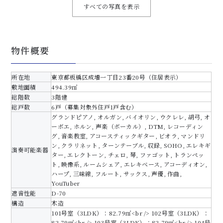
すべての写真を表示
物件概要
所在地
東京都板橋区成増一丁目23番20号（住居表示）
敷地面積
494.39㎡
総階数
3階建
総戸数
6戸（募集対象外住戸1戸含む）
グランドピアノ, オルガン, バイオリン, ウクレレ, 胡弓, オ
ーボエ, ホルン, 声楽（ボーカル）, DTM, レコーディン
グ, 音楽教室, アコースティックギター, ビオラ, マンドリ
ン, クラリネット, ターンテーブル, 収録, SOHO, エレキギ
演奏可能楽器
ター, エレクトーン, チェロ, 琴, ファゴット, トランペッ
ト, 映像系, ルームシェア, エレキベース, アコーディオン,
ハープ, 三味線, フルート, サックス, 声優, 作曲,
YouTuber
遮音性能
D-70
構造
木造
101号室（3LDK）：82.79㎡<br /> 102号室（3LDK）：
82.79㎡<br /> 103号室（3LDK）：82.79㎡<br /> 104号