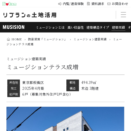
内覧/遮音体験
資料請求
お問合わせ
ミュージションとは
高い収益性
建築構造タイプ
建築実績
HOME
›
防音賃貸「ミュージション」
›
ミュージション建築実績
›
ミュー
ジションテラス成増
ミュージション建築実績
ミュージションテラス成増
東京都板橋区
494.39㎡
所在地
敷地
2025年4月築
木造 3階建
竣工
構造
6戸（募集対象外住戸1戸含む）
総戸数