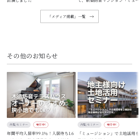
出演しました
て、新築防音マンション「ミュ
ション下北沢」が掲載されまし
「メディア掲載」一覧
その他のお知らせ
内覧/セミナー
受付中!
内覧/セミナー
受付中!
年間平均入居率99.1％！入居待ち1.6
「ミュージション」で土地活用