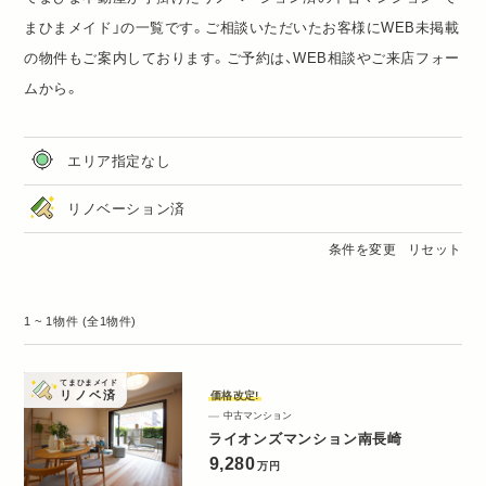
まひまメイド
」の一覧です。ご相談いただいたお客様にWEB未掲載
の物件もご案内しております。ご予約は、
WEB相談
や
ご来店フォー
ム
から。
エリア指定なし
リノベーション済
条件を変更
リセット
1 ~ 1物件 (全1物件)
てまひまメイド
リノベ済
価格改定!
中古マンション
ライオンズマンション南長崎
9,280
万円