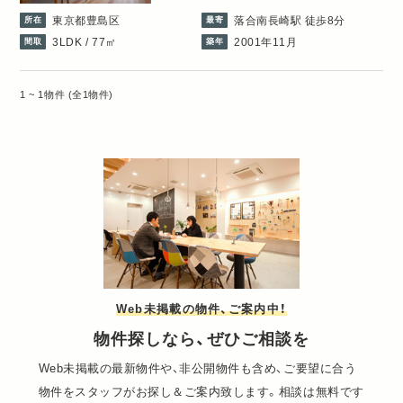
東京都豊島区
落合南長崎駅 徒歩8分
所在
最寄
3LDK / 77㎡
2001年11月
間取
築年
1 ~ 1物件 (全1物件)
Web未掲載の物件、ご案内中！
物件探しなら、ぜひご相談を
Web未掲載の最新物件や、非公開物件も含め、ご要望に合う
物件をスタッフがお探し＆ご案内致します。相談は無料です