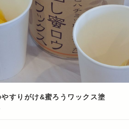
のやすりがけ&蜜ろうワックス塗
)