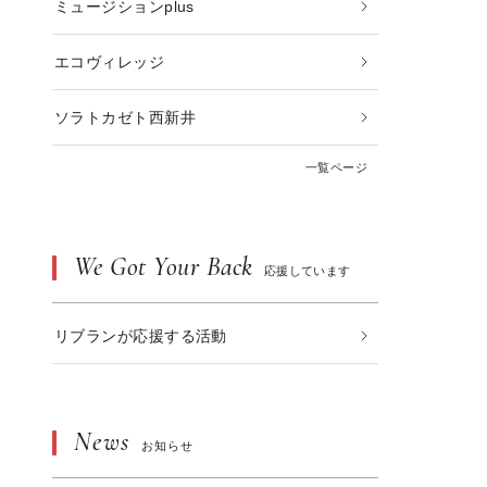
ミュージションplus
エコヴィレッジ
ソラトカゼト西新井
一覧ページ
We Got Your Back
応援しています
リブランが応援する活動
News
お知らせ