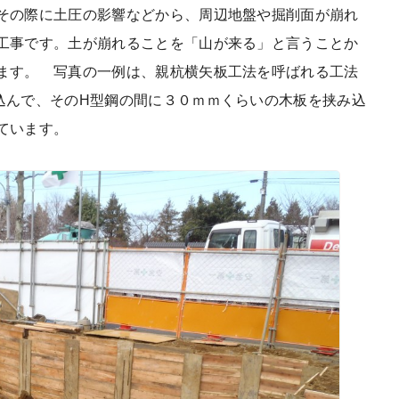
その際に土圧の影響などから、周辺地盤や掘削面が崩れ
工事です。土が崩れることを「山が来る」と言うことか
ます。 写真の一例は、親杭横矢板工法を呼ばれる工法
込んで、そのH型鋼の間に３０ｍｍくらいの木板を挟み込
ています。