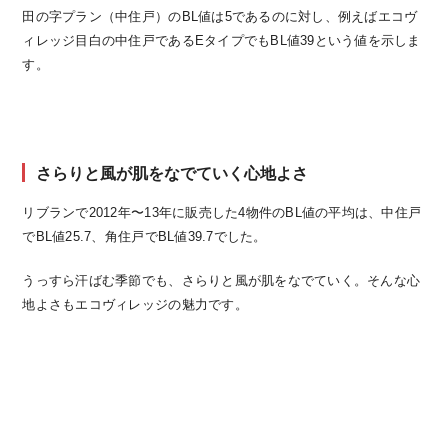
田の字プラン（中住戸）のBL値は5であるのに対し、例えばエコヴ
ィレッジ目白の中住戸であるEタイプでもBL値39という値を示しま
す。
さらりと風が肌をなでていく心地よさ
リブランで2012年〜13年に販売した4物件のBL値の平均は、中住戸
でBL値25.7、角住戸でBL値39.7でした。
うっすら汗ばむ季節でも、さらりと風が肌をなでていく。そんな心
地よさもエコヴィレッジの魅力です。