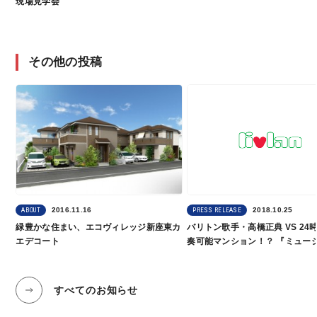
現場見学会
その他の投稿
2016.11.16
2018.10.25
ABOUT
PRESS RELEASE
緑豊かな住まい、エコヴィレッジ新座東カ
バリトン歌手・高橋正典 VS 24
エデコート
奏可能マンション！？ 『ミュー
ン』最新物件で11月8日に遮音
ト開催
すべてのお知らせ