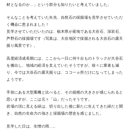
材となるのか…」という部分も知りたいと考えていました。
そんなことを考えていた矢先、自然石の採掘場を見学させていただ
く機会に恵まれました！
見学させていただいたのは、栃木県が産地である大谷石、深岩石、
芦野石の採掘場です（写真は、大谷地区で採掘される大谷石の露天
掘り風景です）。
高度経済成長期には、ここから一日に何十台ものトラックが大谷石
を搬出し、地域の経済を支えていたそうですが、徐々に業者も減
り、今では大谷石の露天掘りは、ココ一ヵ所だけになってしまった
ようです。
手前にある大型重機と比べると、その規模の大きさが感じられると
思いますが、ここは元々「山」だったそうです。
岩場の頂に見える緑は、切り出した後に新たに生えてきた緑だと聞
き、自然の生命力の強さと採掘場の歴史を感じました。
見学した日は、生憎の雨…。