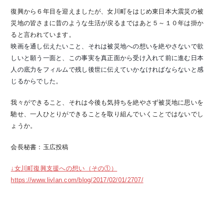
復興から６年目を迎えましたが、女川町をはじめ東日本大震災の被
災地の皆さまに昔のような生活が戻るまではあと５～１０年は掛か
ると言われています。
映画を通し伝えたいこと、それは被災地への想いを絶やさないで欲
しいと願う一面と、この事実を真正面から受け入れて前に進む日本
人の底力をフィルムで残し後世に伝えていかなければならないと感
じるからでした。
我々ができること、それは今後も気持ちを絶やさず被災地に思いを
馳せ、一人ひとりができることを取り組んでいくことではないでし
ょうか。
会長秘書：玉広投稿
↓女川町復興支援への想い（その①）
https://www.livlan.com/blog/2017/02/01/2707/