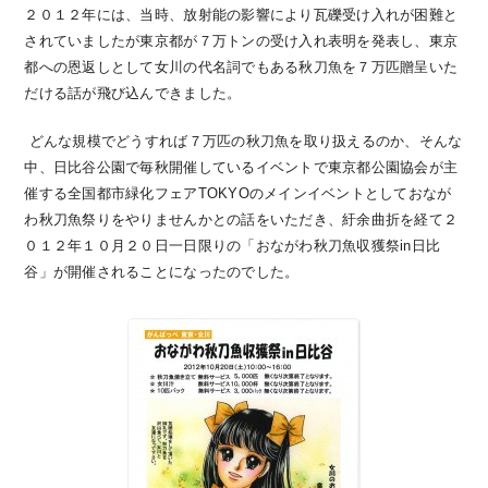
２０１２年には、当時、放射能の影響により瓦礫受け入れが困難と
されていましたが東京都が７万トンの受け入れ表明を発表し、東京
都への恩返しとして女川の代名詞でもある秋刀魚を７万匹贈呈いた
だける話が飛び込んできました。
どんな規模でどうすれば７万匹の秋刀魚を取り扱えるのか、そんな
中、日比谷公園で毎秋開催しているイベントで東京都公園協会が主
催する全国都市緑化フェアTOKYOのメインイベントとしておなが
わ秋刀魚祭りをやりませんかとの話をいただき、紆余曲折を経て２
０１２年１０月２０日一日限りの「おながわ秋刀魚収獲祭in日比
谷」が開催されることになったのでした。