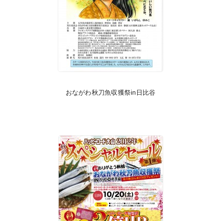
おながわ秋刀魚収獲祭in日比谷