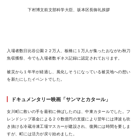
下村博文前文部科学大臣、坂本区長御礼挨拶
入場者数日比谷公園２２万人、板橋に１万人が集ったおながわ秋刀
魚収獲祭、今でも入場者数ギネス記録に認定されております。
被災から１年半が経過し、風化しそうになっている被災地への想い
を新たにしたイベントでした。
ドキュメンタリー映画「サンマとカタール」
女川町に救いの手を最初に伸ばしたのは、中東カタールでした。フ
レンドシップ基金による２０数億円の支援により翌年には津波も吹
き抜ける冷蔵冷凍工場マスカーが建設され、復興には時間を要しま
すが、町には活力が戻り始めました。