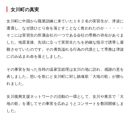
女川町の真実
女川町に中国から職業訓練に来ていた１６２名の実習生が、津波に
遭遇し、なぜ誰ひとり命を落とすことなく救われたのか・・・・・
そこには実習生の所属会社の一つである会社の専務の存在がありま
した。地震直後、先頭に立って実習生たちを的確な指示で誘導し避
難させていたのです。その勇気溢れる行為の代償として専務は津波
にのみ込まれ命を落としました。
その事実を知った当時の温家宝総理は女川の地に訪れ、感謝の意を
表しました。想いを歌にと女川町に対し鎮魂歌「大地の歌」が贈ら
れました。
女川復興支援ネットワークの活動の一環として、女川や東京で「大
地の歌」を通してその事実を広めようとコンサートを数回開催しま
した。