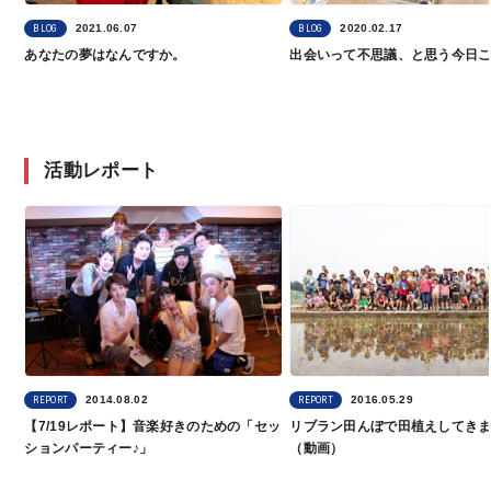
2021.06.07
2020.02.17
BLOG
BLOG
あなたの夢はなんですか。
出会いって不思議、と思う今日
活動レポート
2014.08.02
2016.05.29
REPORT
REPORT
【7/19レポート】音楽好きのための「セッ
リブラン田んぼで田植えしてき
ションパーティー♪」
（動画）