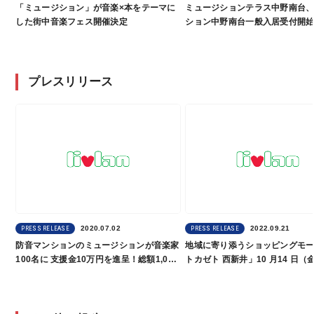
「ミュージション」が音楽×本をテーマに
ミュージションテラス中野南台
した街中音楽フェス開催決定
ション中野南台一般入居受付開
プレスリリース
2020.07.02
2022.09.21
PRESS RELEASE
PRESS RELEASE
防音マンションのミュージションが音楽家
地域に寄り添うショッピングモ
100名に 支援金10万円を進呈！総額1,000
トカゼト 西新井」10 月14 日（
万円の音楽家支援プロジェクト