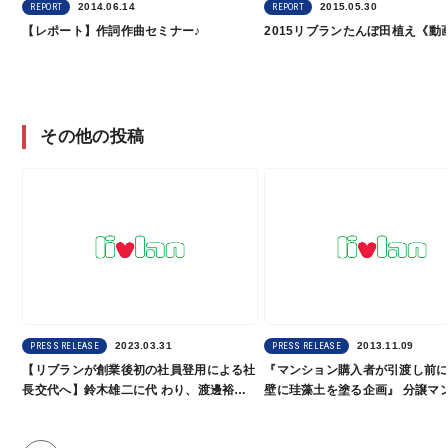
2014.06.14
2015.05.30
REPORT
REPORT
【レポート】作詞作曲セミナー♪
2015リブランたんぼ田植え《動
その他の投稿
2023.03.31
2013.11.09
PRESS RELEASE
PRESS RELEASE
【リブランが創業後初の社員登⽤による社
『マンション購入者が引渡し前
⻑交代へ】鈴⽊雄⼆に代 わり、渡邊裕介
壁に珪藻土を塗る企画』 分譲マンション
が代表取締役社⻑に就任します
において、住まいづくりに家族
機会を提供