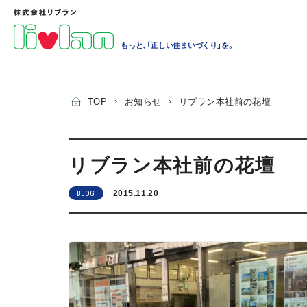
もっと、「正しい住まいづくり」を。
TOP
›
お知らせ
›
リブラン本社前の花壇
リブラン本社前の花壇
2015.11.20
BLOG