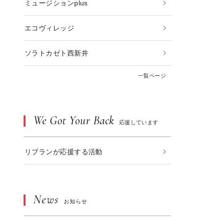
ミュージションplus
エコヴィレッジ
ソラトカゼト西新井
一覧ページ
We Got Your Back
応援しています
リブランが応援する活動
2017.11.10
2020.02.17
BLOG
ズラグビー日本代表練習生「寺
出会いって不思議、と思う今日この頃
日香」（リブラン総務部所属）
News
お知らせ