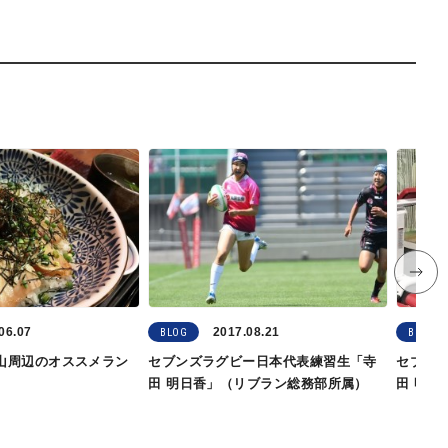
06.07
2017.08.21
BLOG
BLOG
山周辺のオススメラン
セブンズラグビー日本代表練習生「寺
セブン
田 明日香」（リブラン総務部所属）
田 明