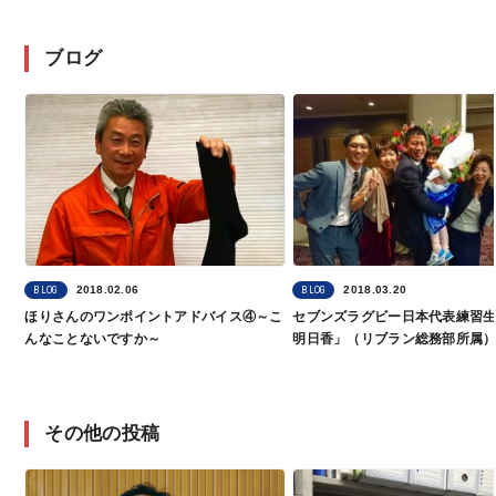
ブログ
2018.02.06
2018.03.20
BLOG
BLOG
ほりさんのワンポイントアドバイス④～こ
セブンズラグビー日本代表練習
んなことないですか～
明日香」（リブラン総務部所属
その他の投稿