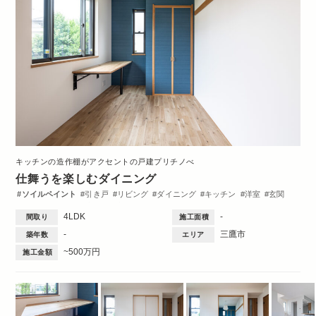
キッチンの造作棚がアクセントの戸建プリチノべ
仕舞うを楽しむダイニング
ソイルペイント
引き戸
リビング
ダイニング
キッチン
洋室
玄関
ワークスペース
造作棚
収納・クローゼット
間取図
4LDK
-
間取り
施工面積
-
三鷹市
築年数
エリア
~500万円
施工金額