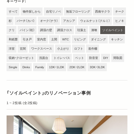
キーワード
すべて
物件探しから
自宅リノベ
無垢フローリング
西南サクラ
チーク
杉
バーチ（カバ）
オーク（ナラ）
アカシア
ウォルナット（クルミ）
ヒノキ
クリ
パイン（松）
調湿の壁
調湿クロス
珪藻土
漆喰
ソイルペイント
和紙畳
引き戸
室内窓
土間
WTC
リビング
ダイニング
キッチン
洋室
玄関
ワークスペース
小上がり
ロフト
造作棚
収納・クローゼット
洗面台
トイレ・バス
ペット
防音室
DIY
間取図
Single
Dinks
Family
1DK・1LDK
2DK・2LDK
3DK・3LDK
「ソイルペイント」のリノベーション事例
1 ~ 2投稿 (全2投稿)