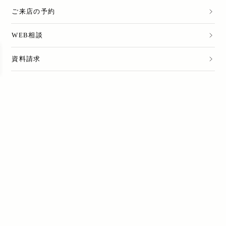
ご来店の予約
WEB相談
資料請求
売却のご相談
LINE公式アカウント
てまひま不動産 公式LINE