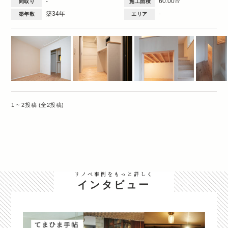
-
60.00㎡
間取り
施工面積
築34年
-
築年数
エリア
1 ~ 2投稿 (全2投稿)
リノベ事例をもっと詳しく
インタビュー