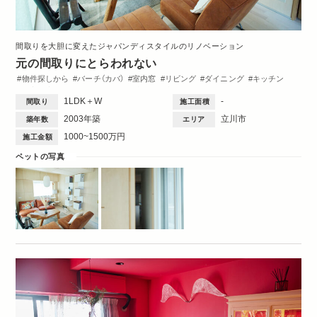
間取りを大胆に変えたジャパンディスタイルのリノベーション
元の間取りにとらわれない
物件探しから
バーチ（カバ）
室内窓
リビング
ダイニング
キッチン
洋室
玄関
ワークスペース
造作棚
収納・クローゼット
洗面台
1LDK＋W
-
間取り
施工面積
トイレ・バス
ペット
1DK・1LDK
2003年築
立川市
築年数
エリア
1000~1500万円
施工金額
ペットの写真