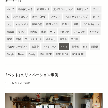
キーワード
すべて
物件探しから
自宅リノベ
無垢フローリング
西南サクラ
チーク
杉
バーチ（カバ）
オーク（ナラ）
アカシア
ウォルナット（クルミ）
ヒノキ
クリ
パイン（松）
調湿の壁
調湿クロス
珪藻土
漆喰
ソイルペイント
和紙畳
引き戸
室内窓
土間
WTC
リビング
ダイニング
キッチン
洋室
玄関
ワークスペース
小上がり
ロフト
造作棚
収納・クローゼット
洗面台
トイレ・バス
ペット
防音室
DIY
間取図
Single
Dinks
Family
1DK・1LDK
2DK・2LDK
3DK・3LDK
「ペット」のリノベーション事例
1 ~ 7投稿 (全7投稿)