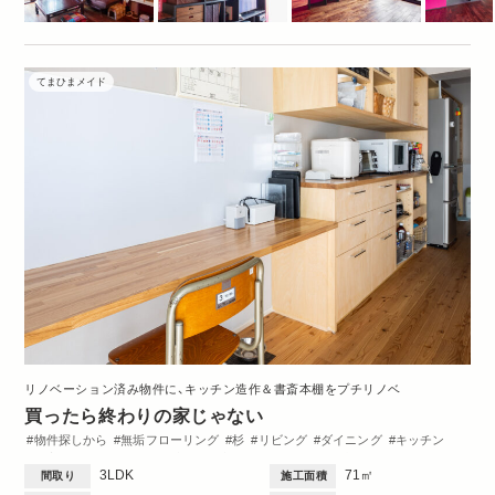
てまひまメイド
リノベーション済み物件に、キッチン造作＆書斎本棚をプチリノベ
買ったら終わりの家じゃない
物件探しから
無垢フローリング
杉
リビング
ダイニング
キッチン
洋室
ワークスペース
造作棚
収納・クローゼット
洗面台
ペット
3LDK
71㎡
間取り
施工面積