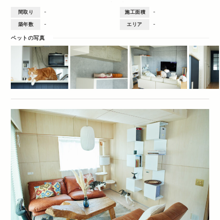
リビング
ダイニング
キッチン
洋室
玄関
ワークスペース
ロフト
-
-
間取り
施工面積
洗面台
ペット
間取図
2DK・2LDK
-
-
築年数
エリア
ペットの写真