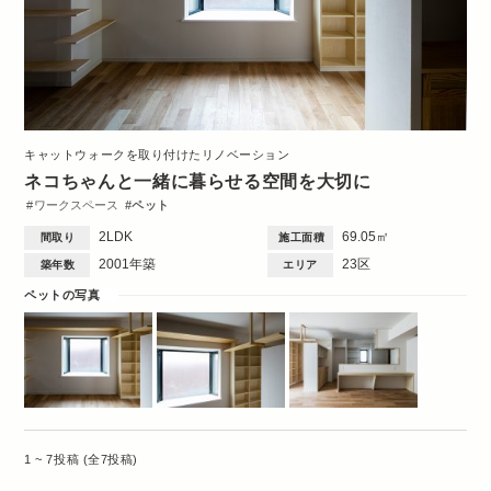
キャットウォークを取り付けたリノベーション
ネコちゃんと一緒に暮らせる空間を大切に
ワークスペース
ペット
2LDK
69.05㎡
間取り
施工面積
2001年築
23区
築年数
エリア
ペットの写真
1 ~ 7投稿 (全7投稿)