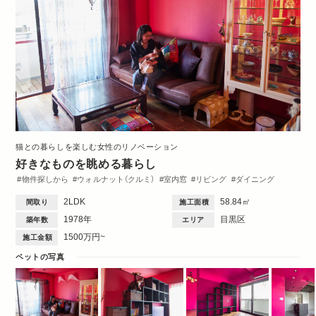
猫との暮らしを楽しむ女性のリノベーション
好きなものを眺める暮らし
物件探しから
ウォルナット（クルミ）
室内窓
リビング
ダイニング
キッチン
洋室
玄関
造作棚
収納・クローゼット
洗面台
トイレ・バス
2LDK
58.84㎡
間取り
施工面積
ペット
間取図
Single
2DK・2LDK
1978年
目黒区
築年数
エリア
1500万円~
施工金額
ペットの写真