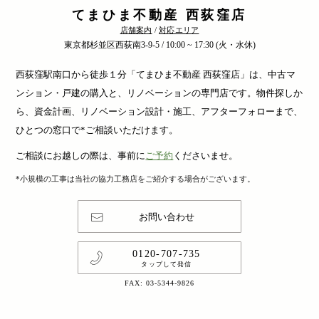
てまひま不動産 西荻窪店
店舗案内
/
対応エリア
東京都杉並区西荻南3-9-5 / 10:00 ~ 17:30 (火・水休)
西荻窪駅南口から徒歩１分「てまひま不動産 西荻窪店」は、中古マ
ンション・戸建の購入と、リノベーションの専門店です。物件探しか
ら、資金計画、リノベーション設計・施工、アフターフォローまで、
ひとつの窓口で*ご相談いただけます。
ご相談にお越しの際は、事前に
ご予約
くださいませ。
*小規模の工事は当社の協力工務店をご紹介する場合がございます。
お問い合わせ
0120-707-735
タップして発信
FAX: 03-5344-9826