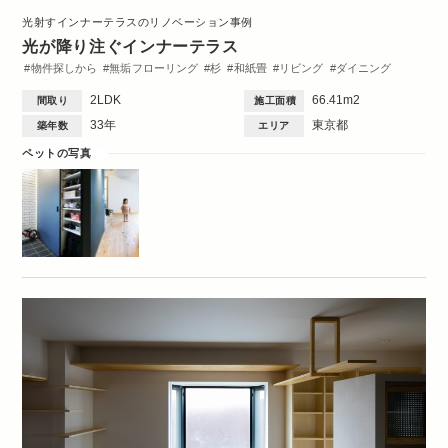
光射すインナーテラスのリノベーション事例
光が降り注ぐインナーテラス
物件探しから
無垢フローリング
杉
和紙畳
リビング
ダイニング
洋室
ワークスペース
造作棚
収納・クローゼット
ペット
Family
2LDK
66.41m2
間取り
施工面積
33年
東京都
築年数
エリア
ペットの写真