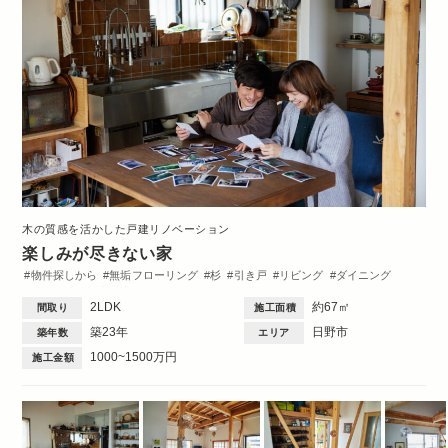
木の質感を活かした戸建リノベーション
楽しみが尽きない家
物件探しから
無垢フローリング
杉
引き戸
リビング
ダイニング
キッチン
洋室
玄関
ワークスペース
造作棚
収納・クローゼット
2LDK
約67㎡
間取り
施工面積
洗面台
ペット
DIY
間取図
2DK・2LDK
築23年
日野市
築年数
エリア
1000~1500万円
施工金額