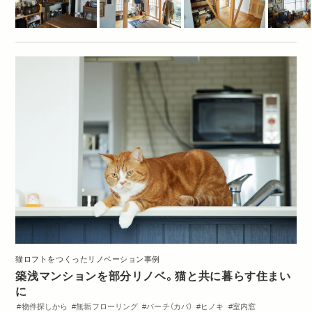
猫ロフトをつくったリノベーション事例
築浅マンションを部分リノベ。猫と共に暮らす住まい
に
物件探しから
無垢フローリング
バーチ（カバ）
ヒノキ
室内窓