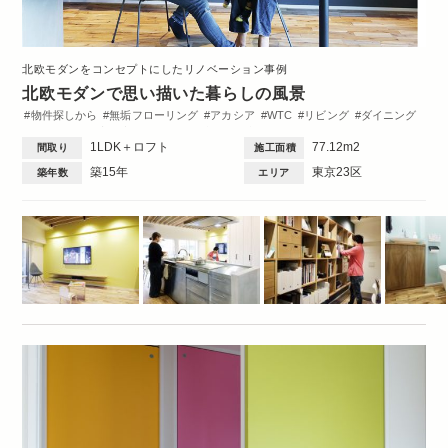
北欧モダンをコンセプトにしたリノベーション事例
北欧モダンで思い描いた暮らしの風景
物件探しから
無垢フローリング
アカシア
WTC
リビング
ダイニング
キッチン
洋室
玄関
ロフト
造作棚
収納・クローゼット
トイレ・バス
1LDK＋ロフト
77.12m2
間取り
施工面積
Family
1DK・1LDK
築15年
東京23区
築年数
エリア