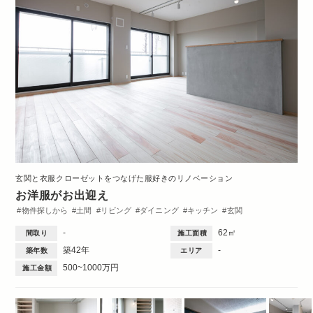
玄関と衣服クローゼットをつなげた服好きのリノベーション
お洋服がお出迎え
物件探しから
土間
リビング
ダイニング
キッチン
玄関
収納・クローゼット
間取図
1DK・1LDK
-
62㎡
間取り
施工面積
築42年
-
築年数
エリア
500~1000万円
施工金額