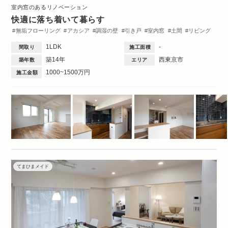
室内窓のあるリノベーション
快適に落ち着いて暮らす
無垢フローリング
アカシア
調湿の壁
引き戸
室内窓
土間
リビング
ダイニング
キッチン
洋室
玄関
収納・クローゼット
洗面台
間取図
1LDK
-
間取り
施工面積
Dinks
1DK・1LDK
築14年
西東京市
築年数
エリア
1000~1500万円
施工金額
てまひまメイド