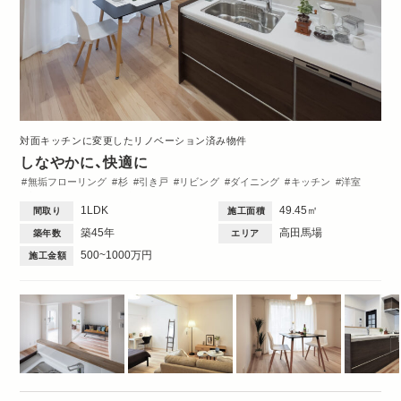
対面キッチンに変更したリノベーション済み物件
しなやかに、快適に
無垢フローリング
杉
引き戸
リビング
ダイニング
キッチン
洋室
収納・クローゼット
洗面台
トイレ・バス
間取図
1DK・1LDK
1LDK
49.45㎡
間取り
施工面積
築45年
高田馬場
築年数
エリア
500~1000万円
施工金額