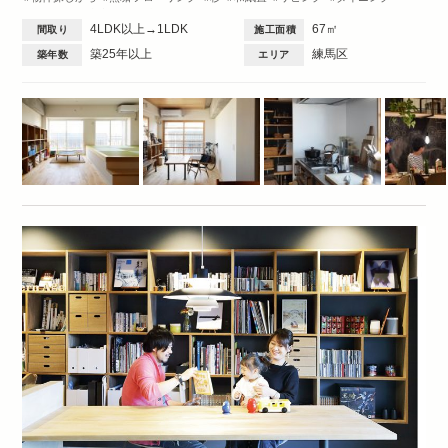
キッチン
小上がり
洗面台
DIY
間取図
Family
1DK・1LDK
4LDK以上→1LDK
67㎡
間取り
施工面積
築25年以上
練馬区
築年数
エリア