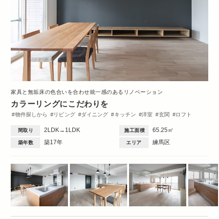
家具と無垢床の色合いを合わせ統一感のあるリノベーション
カラーリングにこだわりを
物件探しから
リビング
ダイニング
キッチン
洋室
玄関
ロフト
造作棚
収納・クローゼット
洗面台
トイレ・バス
間取図
1DK・1LDK
2LDK→1LDK
65.25㎡
間取り
施工面積
築17年
練馬区
築年数
エリア