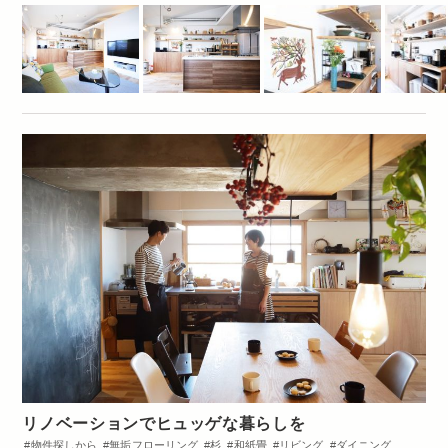
リノベーションでヒュッゲな暮らしを
物件探しから
無垢フローリング
杉
和紙畳
リビング
ダイニング