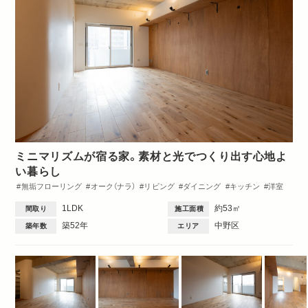
ミニマリズムが宿る家。素材と光でつくり出す心地よ
い暮らし
無垢フローリング
オーク（ナラ）
リビング
ダイニング
キッチン
洋室
収納・クローゼット
洗面台
トイレ・バス
Dinks
1DK・1LDK
1LDK
約53㎡
間取り
施工面積
築52年
中野区
築年数
エリア