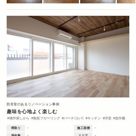
防音室のあるリノベーション事例
趣味を心地よく楽しむ
物件探しから
無垢フローリング
バーチ（カバ）
キッチン
洋室
造作棚
収納・クローゼット
1DK・1LDK
-
-
間取り
施工面積
-
-
築年数
エリア