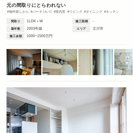
元の間取りにとらわれない
物件探しから
バーチ（カバ）
室内窓
リビング
ダイニング
キッチン
洋室
玄関
ワークスペース
造作棚
収納・クローゼット
洗面台
1LDK＋W
-
間取り
施工面積
トイレ・バス
ペット
1DK・1LDK
2003年築
立川市
築年数
エリア
1000~1500万円
施工金額