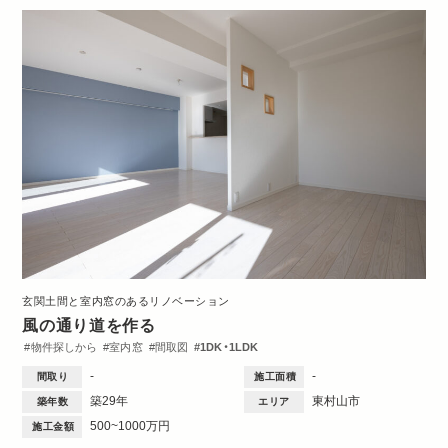
玄関土間と室内窓のあるリノベーション
風の通り道を作る
物件探しから
室内窓
間取図
1DK・1LDK
-
-
間取り
施工面積
築29年
東村山市
築年数
エリア
500~1000万円
施工金額