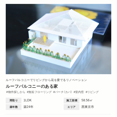
ルーフバルコニーでリビングから花を愛でるリノベーション
ルーフバルコニーのある家
物件探しから
無垢フローリング
バーチ（カバ）
室内窓
リビング
ダイニング
キッチン
洋室
玄関
ワークスペース
ロフト
造作棚
1LDK
58.56㎡
間取り
施工面積
洗面台
間取図
Dinks
1DK・1LDK
築24年
西東京市
築年数
エリア