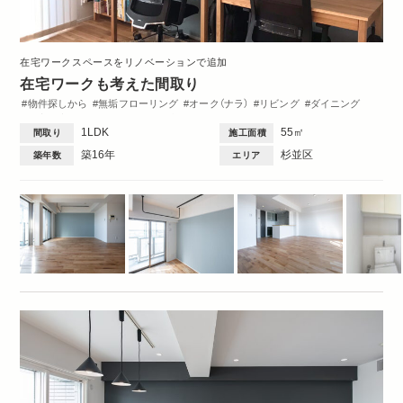
在宅ワークスペースをリノベーションで追加
在宅ワークも考えた間取り
物件探しから
無垢フローリング
オーク（ナラ）
リビング
ダイニング
洋室
玄関
ワークスペース
収納・クローゼット
トイレ・バス
間取図
1LDK
55㎡
間取り
施工面積
Dinks
1DK・1LDK
築16年
杉並区
築年数
エリア