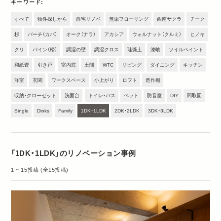
キーワード
すべて
物件探しから
自宅リノベ
無垢フローリング
西南サクラ
チーク
杉
バーチ（カバ）
オーク（ナラ）
アカシア
ウォルナット（クルミ）
ヒノキ
クリ
パイン（松）
調湿の壁
調湿クロス
珪藻土
漆喰
ソイルペイント
和紙畳
引き戸
室内窓
土間
WTC
リビング
ダイニング
キッチン
洋室
玄関
ワークスペース
小上がり
ロフト
造作棚
収納・クローゼット
洗面台
トイレ・バス
ペット
防音室
DIY
間取図
Single
Dinks
Family
1DK・1LDK
2DK・2LDK
3DK・3LDK
「1DK・1LDK」のリノベーション事例
1 ~ 15投稿 (全15投稿)