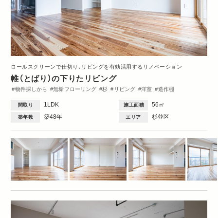
ロールスクリーンで仕切り、リビングを有効活用するリノベーション
帷（とばり）の下りたリビング
物件探しから
無垢フローリング
杉
リビング
洋室
造作棚
収納・クローゼット
トイレ・バス
間取図
1DK・1LDK
1LDK
56㎡
間取り
施工面積
築48年
杉並区
築年数
エリア