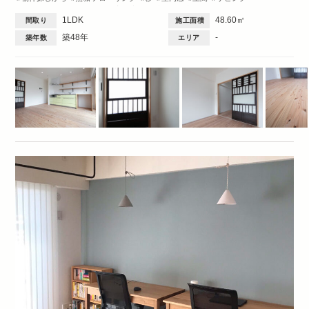
ダイニング
キッチン
洋室
玄関
造作棚
収納・クローゼット
間取図
1LDK
48.60㎡
間取り
施工面積
Single
1DK・1LDK
築48年
-
築年数
エリア