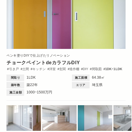
ペンキ塗りDIYで仕上げたリノベーション
チョークペイントdeカラフルDIY
引き戸
土間
キッチン
洋室
玄関
造作棚
DIY
間取図
1DK・1LDK
1LDK
64.38㎡
間取り
施工面積
築22年
埼玉県
築年数
エリア
1000~1500万円
施工金額