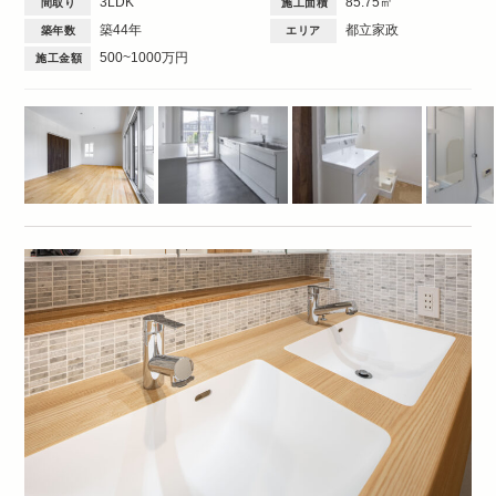
3LDK
85.75㎡
間取り
施工面積
トイレ・バス
間取図
3DK・3LDK
築44年
都立家政
築年数
エリア
500~1000万円
施工金額