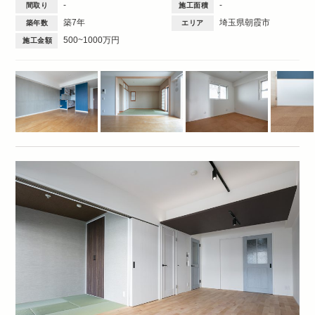
-
-
間取り
施工面積
築7年
埼玉県朝霞市
築年数
エリア
500~1000万円
施工金額