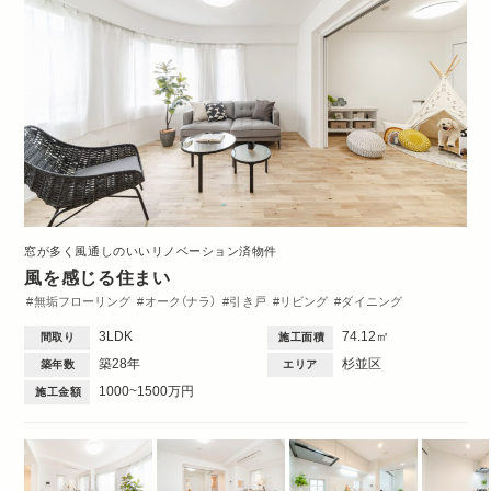
窓が多く風通しのいいリノベーション済物件
風を感じる住まい
無垢フローリング
オーク（ナラ）
引き戸
リビング
ダイニング
キッチン
洋室
玄関
洗面台
トイレ・バス
間取図
3DK・3LDK
3LDK
74.12㎡
間取り
施工面積
築28年
杉並区
築年数
エリア
1000~1500万円
施工金額