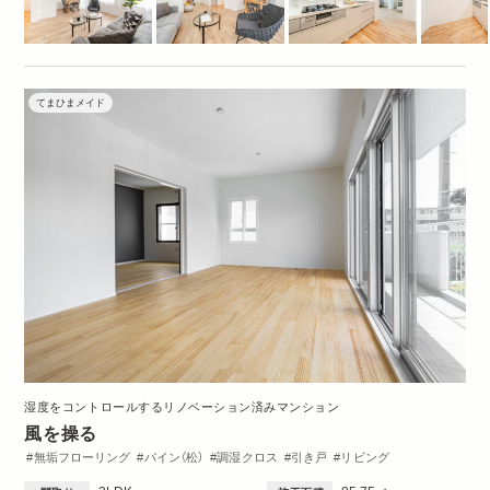
てまひまメイド
湿度をコントロールするリノベーション済みマンション
風を操る
無垢フローリング
パイン（松）
調湿クロス
引き戸
リビング
ダイニング
キッチン
洋室
玄関
収納・クローゼット
洗面台