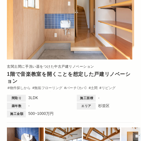
玄関土間に手洗い器をつけた中古戸建リノベーション
1階で音楽教室を開くことを想定した戸建リノベーシ
ョン
物件探しから
無垢フローリング
バーチ（カバ）
土間
リビング
ダイニング
キッチン
玄関
洗面台
トイレ・バス
間取図
3LDK
-
間取り
施工面積
Dinks
3DK・3LDK
-
杉並区
築年数
エリア
500~1000万円
施工金額