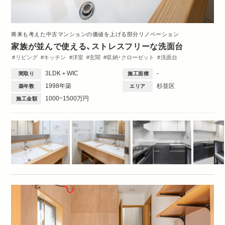
将来も考えた中古マンションの価値を上げる部分リノベーション
家族が並んで使える、ストレスフリーな洗面台
リビング
キッチン
洋室
玄関
収納・クローゼット
洗面台
トイレ・バス
Family
3DK・3LDK
3LDK＋WIC
-
間取り
施工面積
1998年築
杉並区
築年数
エリア
1000~1500万円
施工金額