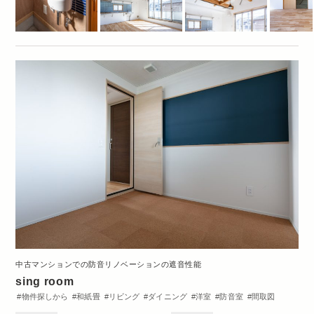
中古マンションでの防音リノベーションの遮音性能
sing room
物件探しから
和紙畳
リビング
ダイニング
洋室
防音室
間取図
3DK・3LDK