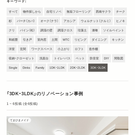
キーワード
すべて
物件探しから
自宅リノベ
無垢フローリング
西南サクラ
チーク
杉
バーチ（カバ）
オーク（ナラ）
アカシア
ウォルナット（クルミ）
ヒノキ
クリ
パイン（松）
調湿の壁
調湿クロス
珪藻土
漆喰
ソイルペイント
和紙畳
引き戸
室内窓
土間
WTC
リビング
ダイニング
キッチン
洋室
玄関
ワークスペース
小上がり
ロフト
造作棚
収納・クローゼット
洗面台
トイレ・バス
ペット
防音室
DIY
間取図
Single
Dinks
Family
1DK・1LDK
2DK・2LDK
3DK・3LDK
「3DK・3LDK」のリノベーション事例
1 ~ 6投稿 (全6投稿)
てまひまメイド