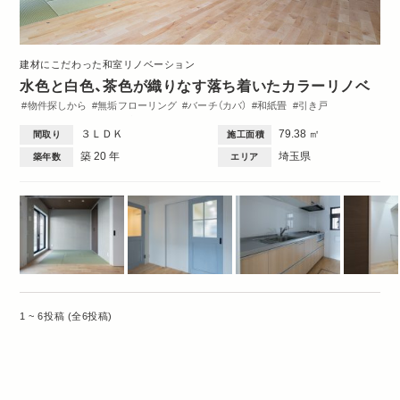
建材にこだわった和室リノベーション
水色と白色、茶色が織りなす落ち着いたカラーリノベ
物件探しから
無垢フローリング
バーチ（カバ）
和紙畳
引き戸
リビング
キッチン
収納・クローゼット
間取図
3DK・3LDK
３ＬＤＫ
79.38 ㎡
間取り
施工面積
築 20 年
埼玉県
築年数
エリア
1 ~ 6投稿 (全6投稿)