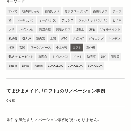
キーワード
すべて
物件探しから
自宅リノベ
無垢フローリング
西南サクラ
チーク
杉
バーチ（カバ）
オーク（ナラ）
アカシア
ウォルナット（クルミ）
ヒノキ
クリ
パイン（松）
調湿の壁
調湿クロス
珪藻土
漆喰
ソイルペイント
和紙畳
引き戸
室内窓
土間
WTC
リビング
ダイニング
キッチン
洋室
玄関
ワークスペース
小上がり
ロフト
造作棚
収納・クローゼット
洗面台
トイレ・バス
ペット
防音室
DIY
間取図
Single
Dinks
Family
1DK・1LDK
2DK・2LDK
3DK・3LDK
てまひまメイド、「ロフト」のリノベーション事例
0投稿
条件を満たすリノベーション事例が見つかりません。