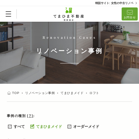
特設サイト: 女性の中古リノベ
お問合せ
Renovation Cases
リノベーション事例
TOP
›
リノベーション事例
›
てまひまメイド
›
ロフト
事例の種別
[？]
すべて
てまひまメイド
オーダーメイド