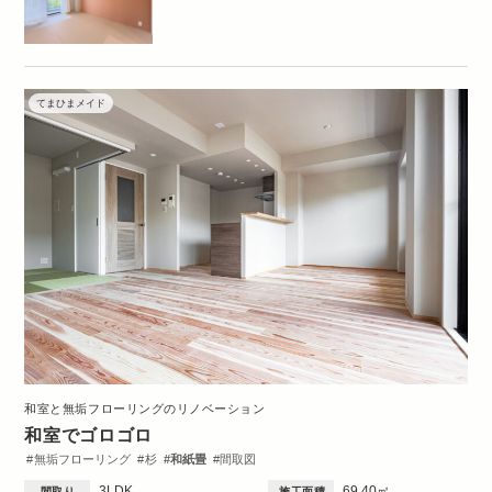
てまひまメイド
和室と無垢フローリングのリノベーション
和室でゴロゴロ
無垢フローリング
杉
和紙畳
間取図
3LDK
69.40㎡
間取り
施工面積