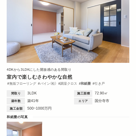
4DKから3LDKにした開放感のある間取り
室内で楽しむさわやかな自然
無垢フローリング
パイン（松）
調湿クロス
和紙畳
引き戸
WTC
リビング
ダイニング
キッチン
洋室
洗面台
トイレ・バス
3LDK
72.90㎡
間取り
施工面積
間取図
築41年
国分寺市
築年数
エリア
500~1000万円
施工金額
和紙畳の写真