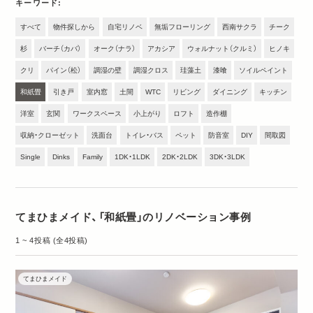
キーワード
すべて
物件探しから
自宅リノベ
無垢フローリング
西南サクラ
チーク
杉
バーチ（カバ）
オーク（ナラ）
アカシア
ウォルナット（クルミ）
ヒノキ
クリ
パイン（松）
調湿の壁
調湿クロス
珪藻土
漆喰
ソイルペイント
和紙畳
引き戸
室内窓
土間
WTC
リビング
ダイニング
キッチン
洋室
玄関
ワークスペース
小上がり
ロフト
造作棚
収納・クローゼット
洗面台
トイレ・バス
ペット
防音室
DIY
間取図
Single
Dinks
Family
1DK・1LDK
2DK・2LDK
3DK・3LDK
てまひまメイド、「和紙畳」のリノベーション事例
1 ~ 4投稿 (全4投稿)
てまひまメイド