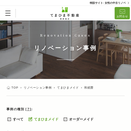
特設サイト: 女性の中古リノベ
お問合せ
Renovation Cases
リノベーション事例
TOP
›
リノベーション事例
›
てまひまメイド
›
和紙畳
事例の種別
[？]
すべて
てまひまメイド
オーダーメイド