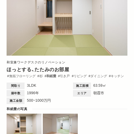
和室兼ワークデスクのリノベーション
ほっとする、たたみのお部屋
無垢フローリング
杉
和紙畳
引き戸
リビング
ダイニング
キッチン
洋室
ワークスペース
収納・クローゼット
洗面台
トイレ・バス
間取図
3LDK
63.59㎡
間取り
施工面積
1996年
朝霞市
築年数
エリア
500~1000万円
施工金額
和紙畳の写真