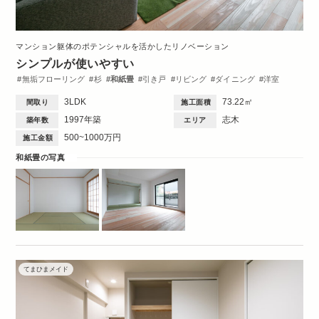
マンション躯体のポテンシャルを活かしたリノベーション
シンプルが使いやすい
無垢フローリング
杉
和紙畳
引き戸
リビング
ダイニング
洋室
収納・クローゼット
洗面台
トイレ・バス
3LDK
73.22㎡
間取り
施工面積
1997年築
志木
築年数
エリア
500~1000万円
施工金額
和紙畳の写真
てまひまメイド