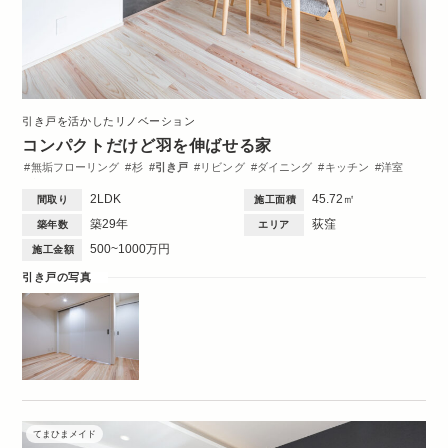
引き戸を活かしたリノベーション
コンパクトだけど羽を伸ばせる家
無垢フローリング
杉
引き戸
リビング
ダイニング
キッチン
洋室
収納・クローゼット
2LDK
45.72㎡
間取り
施工面積
築29年
荻窪
築年数
エリア
500~1000万円
施工金額
引き戸の写真
てまひまメイド