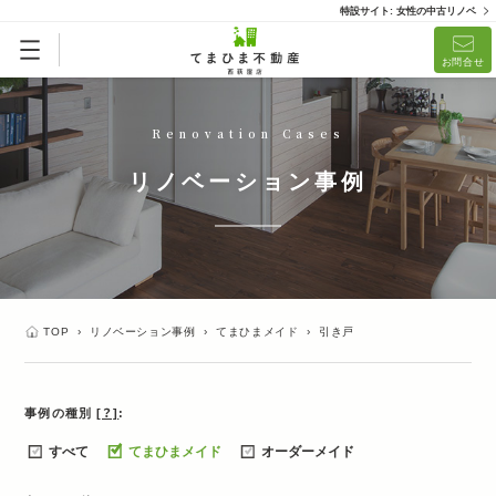
特設サイト: 女性の中古リノベ
お問合せ
Renovation Cases
リノベーション事例
TOP
›
リノベーション事例
›
てまひまメイド
›
引き戸
事例の種別
[？]
すべて
てまひまメイド
オーダーメイド