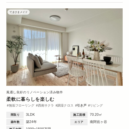
てまひまメイド
風通し良好のリノベーション済み物件
柔軟に暮らしを楽しむ
無垢フローリング
西南サクラ
調湿クロス
引き戸
リビング
ダイニング
キッチン
洋室
玄関
収納・クローゼット
洗面台
3LDK
70.20㎡
間取り
施工面積
トイレ・バス
間取図
築24年
南阿佐ヶ谷
築年数
エリア
1000~1500万円