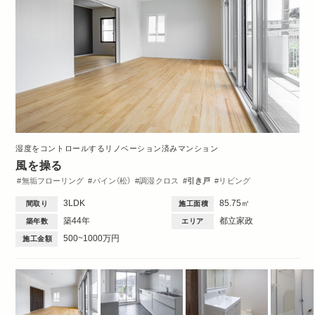
湿度をコントロールするリノベーション済みマンション
風を操る
無垢フローリング
パイン（松）
調湿クロス
引き戸
リビング
ダイニング
キッチン
洋室
玄関
収納・クローゼット
洗面台
3LDK
85.75㎡
間取り
施工面積
トイレ・バス
間取図
3DK・3LDK
築44年
都立家政
築年数
エリア
500~1000万円
施工金額