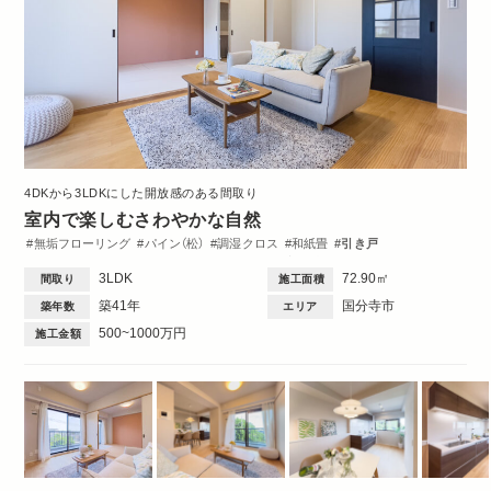
4DKから3LDKにした開放感のある間取り
室内で楽しむさわやかな自然
無垢フローリング
パイン（松）
調湿クロス
和紙畳
引き戸
WTC
リビング
ダイニング
キッチン
洋室
洗面台
トイレ・バス
3LDK
72.90㎡
間取り
施工面積
間取図
築41年
国分寺市
築年数
エリア
500~1000万円
施工金額