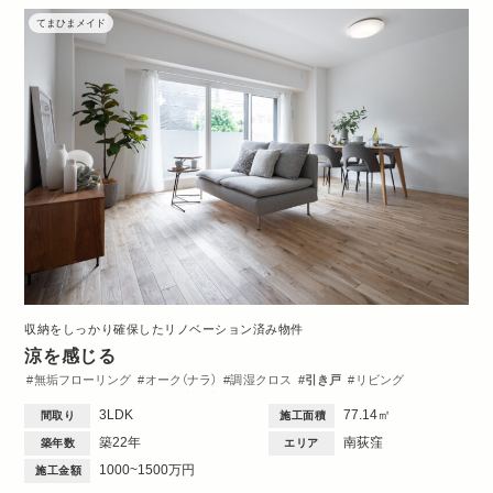
てまひまメイド
収納をしっかり確保したリノベーション済み物件
涼を感じる
無垢フローリング
オーク（ナラ）
調湿クロス
引き戸
リビング
ダイニング
キッチン
洋室
玄関
収納・クローゼット
洗面台
3LDK
77.14㎡
間取り
施工面積
トイレ・バス
間取図
築22年
南荻窪
築年数
エリア
1000~1500万円
施工金額