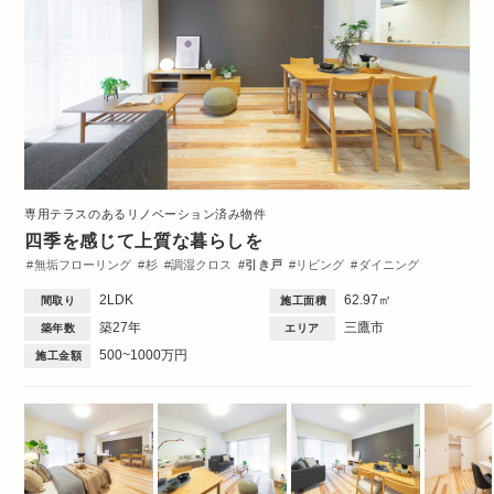
専用テラスのあるリノベーション済み物件
四季を感じて上質な暮らしを
無垢フローリング
杉
調湿クロス
引き戸
リビング
ダイニング
キッチン
洋室
収納・クローゼット
洗面台
トイレ・バス
間取図
2LDK
62.97㎡
間取り
施工面積
2DK・2LDK
築27年
三鷹市
築年数
エリア
500~1000万円
施工金額