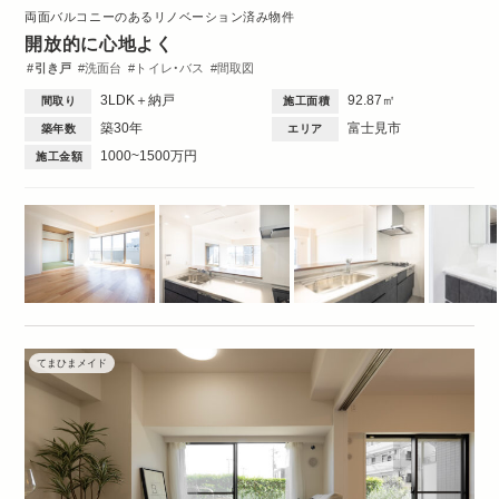
両面バルコニーのあるリノベーション済み物件
開放的に心地よく
引き戸
洗面台
トイレ・バス
間取図
3LDK＋納戸
92.87㎡
間取り
施工面積
築30年
富士見市
築年数
エリア
1000~1500万円
施工金額
てまひまメイド