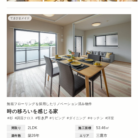
てまひまメイド
無垢フローリングを採用したリノベーション済み物件
時の移ろいを感じる家
杉
調湿クロス
引き戸
リビング
ダイニング
キッチン
洋室
収納・クローゼット
トイレ・バス
間取図
2DK・2LDK
2LDK
53.46㎡
間取り
施工面積
築26年
三鷹市
築年数
エリア