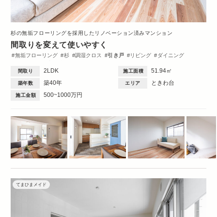
杉の無垢フローリングを採用したリノベーション済みマンション
間取りを変えて使いやすく
無垢フローリング
杉
調湿クロス
引き戸
リビング
ダイニング
キッチン
洋室
造作棚
洗面台
トイレ・バス
間取図
2DK・2LDK
2LDK
51.94㎡
間取り
施工面積
築40年
ときわ台
築年数
エリア
500~1000万円
施工金額
てまひまメイド