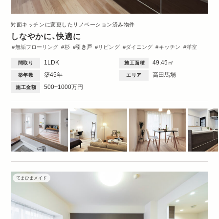
対面キッチンに変更したリノベーション済み物件
しなやかに、快適に
無垢フローリング
杉
引き戸
リビング
ダイニング
キッチン
洋室
収納・クローゼット
洗面台
トイレ・バス
間取図
1DK・1LDK
1LDK
49.45㎡
間取り
施工面積
築45年
高田馬場
築年数
エリア
500~1000万円
施工金額
てまひまメイド