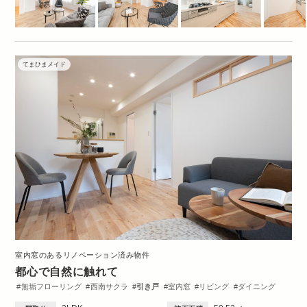
てまひまメイド
室内窓のあるリノベーション済み物件
都心で自然に触れて
無垢フローリング
西南サクラ
引き戸
室内窓
リビング
ダイニング
キッチン
洋室
収納・クローゼット
洗面台
トイレ・バス
間取図