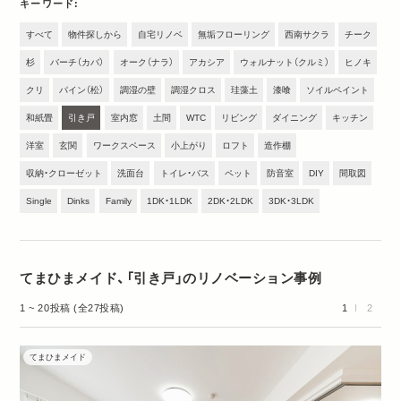
キーワード
すべて
物件探しから
自宅リノベ
無垢フローリング
西南サクラ
チーク
杉
バーチ（カバ）
オーク（ナラ）
アカシア
ウォルナット（クルミ）
ヒノキ
クリ
パイン（松）
調湿の壁
調湿クロス
珪藻土
漆喰
ソイルペイント
和紙畳
引き戸
室内窓
土間
WTC
リビング
ダイニング
キッチン
洋室
玄関
ワークスペース
小上がり
ロフト
造作棚
収納・クローゼット
洗面台
トイレ・バス
ペット
防音室
DIY
間取図
Single
Dinks
Family
1DK・1LDK
2DK・2LDK
3DK・3LDK
てまひまメイド、「引き戸」のリノベーション事例
1 ~ 20投稿 (全27投稿)
1
2
てまひまメイド