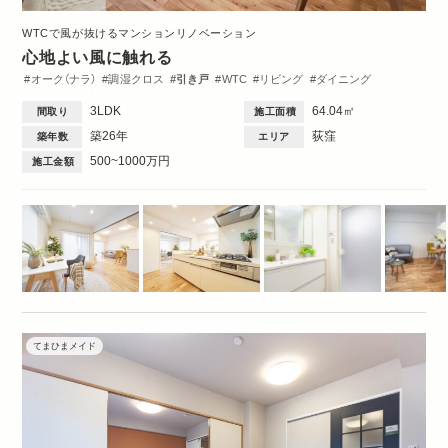
WTCで風が抜けるマンションリノベーション
心地よい風に触れる
オーク（ナラ）
調湿クロス
引き戸
WTC
リビング
ダイニング
キッチン
玄関
洗面台
間取図
3LDK
64.04㎡
間取り
施工面積
築26年
荻窪
築年数
エリア
500~1000万円
施工金額
てまひまメイド