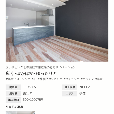
広いリビングと専用庭で開放感のあるリノベーション
広く・ぽかぽか・ゆったりと
無垢フローリング
杉
引き戸
リビング
ダイニング
キッチン
洋室
玄関
1LDK＋S
70.11㎡
間取り
施工面積
築15年
荻窪
築年数
エリア
500~1000万円
施工金額
引き戸の写真