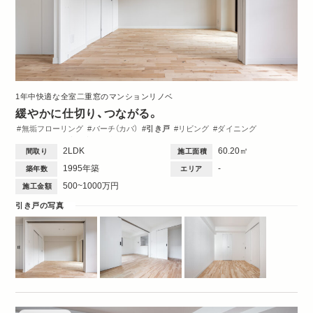
1年中快適な全室二重窓のマンションリノベ
緩やかに仕切り、つながる。
無垢フローリング
バーチ（カバ）
引き戸
リビング
ダイニング
キッチン
洋室
玄関
収納・クローゼット
洗面台
トイレ・バス
間取図
2LDK
60.20㎡
間取り
施工面積
1995年築
-
築年数
エリア
500~1000万円
施工金額
引き戸の写真