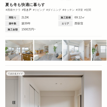
夏も冬も快適に暮らす
西南サクラ
引き戸
リビング
ダイニング
キッチン
洋室
玄関
ワークスペース
収納・クローゼット
洗面台
トイレ・バス
間取図
2LDK
69.12㎡
間取り
施工面積
築39年
西荻窪
築年数
エリア
1500万円~
施工金額
てまひまメイド