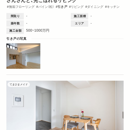
さんさんと、光こぼれるリビング
無垢フローリング
パイン（松）
引き戸
リビング
ダイニング
キッチン
洋室
収納・クローゼット
洗面台
トイレ・バス
間取図
-
-
間取り
施工面積
-
-
築年数
エリア
500~1000万円
施工金額
引き戸の写真
てまひまメイド