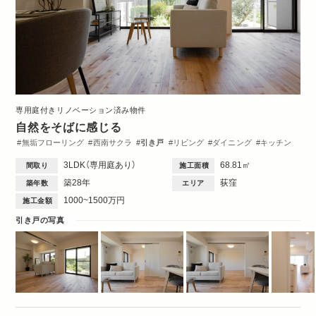
専用庭付きリノベーション済み物件
自然をそばに感じる
無垢フローリング
西南サクラ
引き戸
リビング
ダイニング
キッチン
洋室
玄関
洗面台
トイレ・バス
間取図
3LDK（専用庭あり）
68.81㎡
間取り
施工面積
築28年
荻窪
築年数
エリア
1000~1500万円
施工金額
引き戸の写真