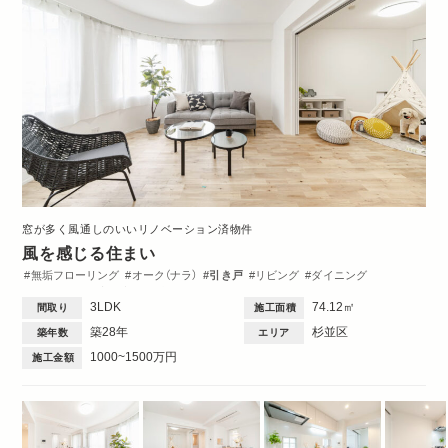
窓が多く風通しのいいリノベーション済物件
風を感じる住まい
無垢フローリング
オーク（ナラ）
引き戸
リビング
ダイニング
キッチン
洋室
玄関
洗面台
トイレ・バス
間取図
3DK・3LDK
3LDK
74.12㎡
間取り
施工面積
築28年
杉並区
築年数
エリア
1000~1500万円
施工金額