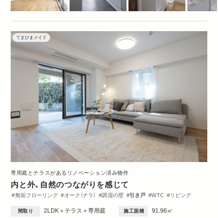
てまひまメイド
専用庭とテラスがあるリノベーション済み物件
内と外、自然のつながりを感じて
無垢フローリング
オーク（ナラ）
調湿の壁
引き戸
WTC
リビング
ダイニング
キッチン
収納・クローゼット
洗面台
トイレ・バス
間取図
2LDK＋テラス＋専用庭
91.96㎡
間取り
施工面積
2DK・2LDK