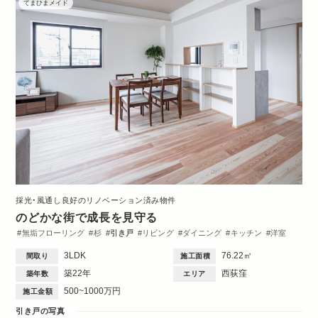
てまひまメイド
採光・風通し良好のリノベーション済み物件
のどかな街で成長を見守る
無垢フローリング
杉
引き戸
リビング
ダイニング
キッチン
洋室
玄関
造作棚
収納・クローゼット
トイレ・バス
間取図
3LDK
76.22㎡
間取り
施工面積
築22年
西荻窪
築年数
エリア
500~1000万円
施工金額
引き戸の写真