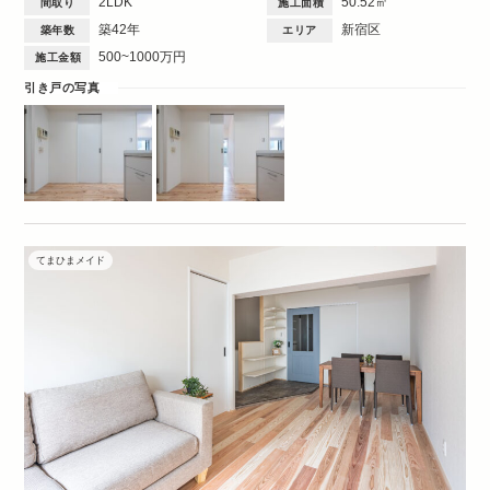
2LDK
50.52㎡
間取り
施工面積
2DK・2LDK
築42年
新宿区
築年数
エリア
500~1000万円
施工金額
引き戸の写真
てまひまメイド