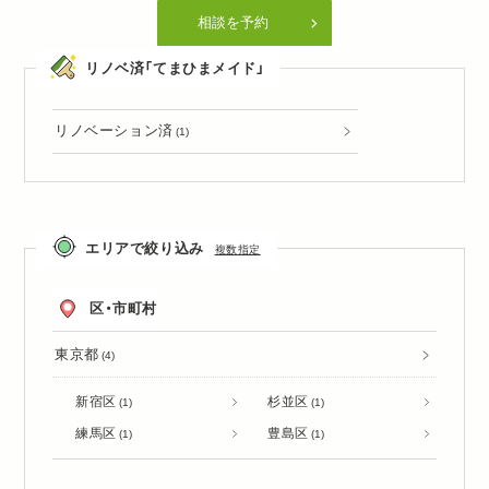
相談を予約
リノベ済「てまひまメイド」
リノベーション済
(1)
エリアで絞り込み
複数指定
区・市町村
東京都
(4)
新宿区
杉並区
(1)
(1)
練馬区
豊島区
(1)
(1)