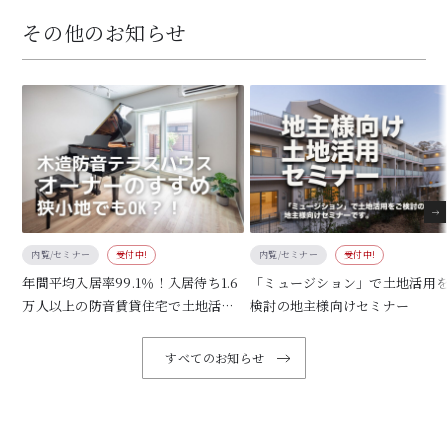
その他のお知らせ
内覧/セミナー
受付中!
内覧/セミナー
受付中!
年間平均入居率99.1％！入居待ち1.6
「ミュージション」で土地活用
万人以上の防音賃貸住宅で土地活用
検討の地主様向けセミナー
しませんか
すべてのお知らせ