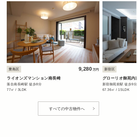
9,280
豊島区
新宿区
万円
ライオンズマンション南長崎
グローリオ御苑内
落合南長崎駅 徒歩8分
新宿御苑前駅 徒歩9
77㎡ / 3LDK
67.36㎡ / 1SLDK
すべての中古物件へ