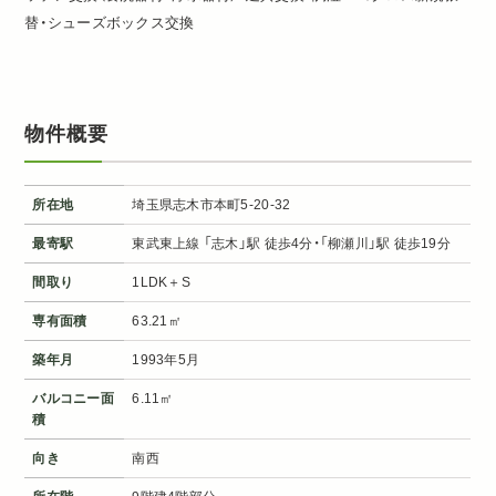
替・シューズボックス交換
物件概要
所在地
埼玉県志木市本町5-20-32
最寄駅
東武東上線 「志木」駅 徒歩4分・「柳瀬川」駅 徒歩19分
間取り
1LDK＋S
専有面積
63.21㎡
築年月
1993年5月
バルコニー面
6.11㎡
積
向き
南西