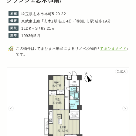
グランシェ志木
（4階）
所在
埼玉県志木市本町5-20-32
最寄
東武東上線 「志木」駅 徒歩4分・「柳瀬川」駅 徒歩19分
間取
1LDK＋S / 63.21㎡
築年
1993年5月
この物件は、てまひま不動産によるリノベ済物件「
てまひまメイド
」
です。
拡大