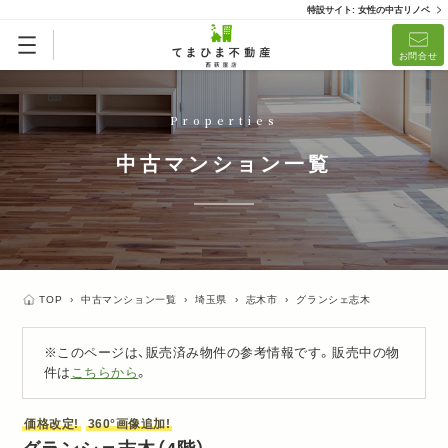
特設サイト: 女性の中古リノベ
お問合せ
Properties
中古マンション一覧
TOP
›
中古マンション一覧
›
埼玉県
›
志木市
›
グランシェ志木
※このページは、販売済み物件の参考情報です。販売中の物
件は
こちらから
。
価格改定!
360°画像追加!