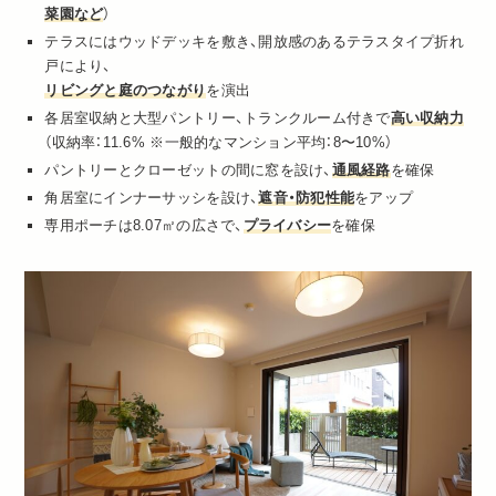
菜園など
）
テラスにはウッドデッキを敷き、開放感のあるテラスタイプ折れ
戸により、
リビングと庭のつながり
を演出
各居室収納と大型パントリー、トランクルーム付きで
高い収納力
（収納率：11.6% ※一般的なマンション平均：8〜10%）
パントリーとクローゼットの間に窓を設け、
通風経路
を確保
角居室にインナーサッシを設け、
遮音・防犯性能
をアップ
専用ポーチは8.07㎡の広さで、
プライバシー
を確保