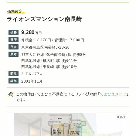
価格改定!
ライオンズマンション南長崎
9,280
価格
万円
管理
修積金: 18,170円 / 管理費: 17,000円
所在
東京都豊島区南長崎3-28-20
最寄
都営大江戸線「落合南長崎」駅 徒歩8分
西武池袋線「椎名町」駅 徒歩11分
西武池袋線「東長崎」駅 徒歩10分
間取
3LDK / 77㎡
築年
2001年11月
この物件は、てまひま不動産によるリノベ済物件「
てまひまメイド
」
です。
拡大