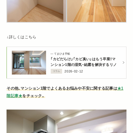
↓詳しくはこちら
てまひま手帖
「カビだらけ」「カビ臭い」はもう卒業！マ
ンション1階の湿気・結露を解決するリノ
ベとは？
2026-02-12
コラム
その他、マンション1階でよくあるお悩みや不安に関する記事は
★1
階記事★
をチェック。