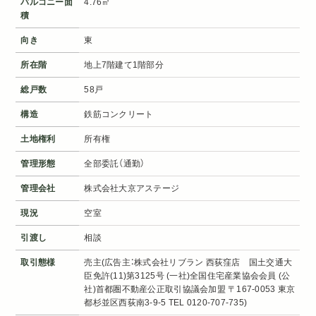
バルコニー面
4.76㎡
積
向き
東
所在階
地上7階建て1階部分
総戸数
58戸
構造
鉄筋コンクリート
土地権利
所有権
管理形態
全部委託（通勤）
管理会社
株式会社大京アステージ
現況
空室
引渡し
相談
取引態様
売主(広告主：株式会社リブラン 西荻窪店 国土交通大
臣免許(11)第3125号 (一社)全国住宅産業協会会員 (公
社)首都圏不動産公正取引協議会加盟 〒167-0053 東京
都杉並区西荻南3-9-5 TEL 0120-707-735)