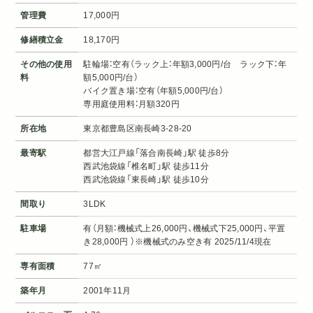
管理費
17,000円
修繕積立金
18,170円
その他の使用
駐輪場：空有（ラック上：年額3,000円/台 ラック下：年
料
額5,000円/台）
バイク置き場：空有（年額5,000円/台）
専用庭使用料：月額320円
所在地
東京都豊島区南長崎3-28-20
最寄駅
都営大江戸線「落合南長崎」駅 徒歩8分
西武池袋線「椎名町」駅 徒歩11分
西武池袋線「東長崎」駅 徒歩10分
間取り
3LDK
駐車場
有（月額：機械式上26,000円、機械式下25,000円、平置
き28,000円 ）※機械式のみ空き有 2025/11/4現在
専有面積
77㎡
築年月
2001年11月