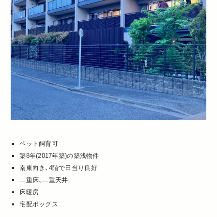
ペット飼育可
築8年(2017年築)の築浅物件
南東向き、4階で日当り良好
二重床、二重天井
床暖房
宅配ボックス