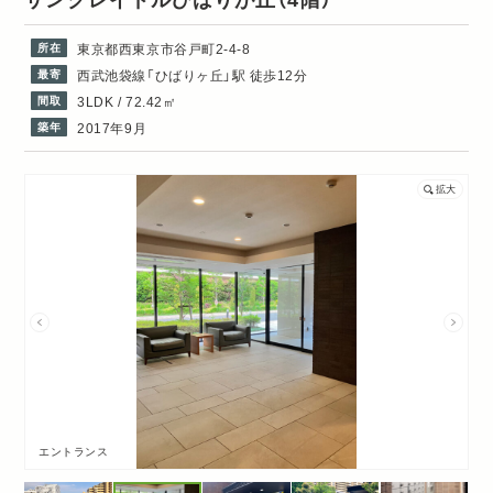
サンクレイドルひばりが丘
（4階）
所在
東京都西東京市谷戸町2-4-8
最寄
西武池袋線「ひばりヶ丘」駅 徒歩12分
間取
3LDK / 72.42㎡
築年
2017年9月
拡大