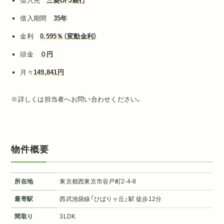
借入先
三菱UFJ銀行
借入期間
35年
金利
0.595％（変動金利）
頭金
０円
月々
149,841円
※詳しくは担当者へお問い合わせください。
物件概要
所在地
東京都西東京市谷戸町2-4-8
最寄駅
西武池袋線「ひばりヶ丘」駅 徒歩12分
間取り
3LDK