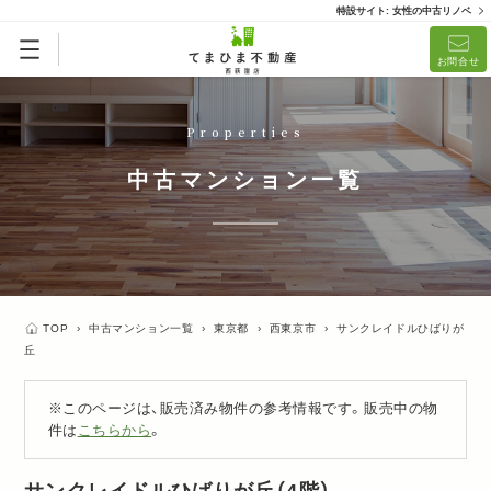
特設サイト: 女性の中古リノベ
お問合せ
Properties
中古マンション一覧
TOP
›
中古マンション一覧
›
東京都
›
西東京市
›
サンクレイドルひばりが
丘
※このページは、販売済み物件の参考情報です。販売中の物
件は
こちらから
。