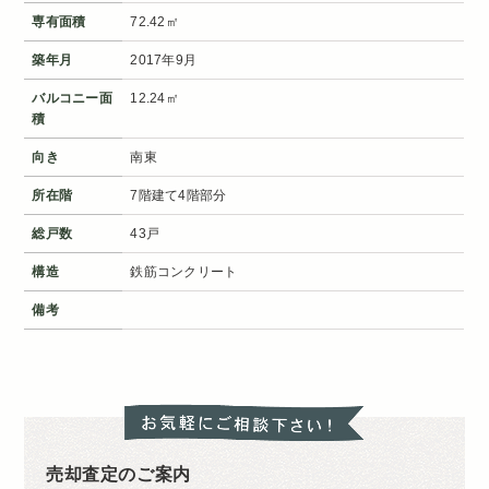
専有面積
72.42㎡
築年月
2017年9月
バルコニー面
12.24㎡
積
向き
南東
所在階
7階建て4階部分
総戸数
43戸
構造
鉄筋コンクリート
備考
売却査定のご案内