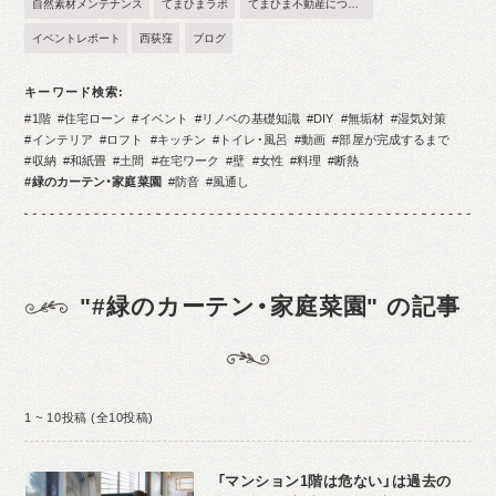
自然素材メンテナンス
てまひまラボ
てまひま不動産について
イベントレポート
西荻窪
ブログ
キーワード検索
1階
住宅ローン
イベント
リノベの基礎知識
DIY
無垢材
湿気対策
インテリア
ロフト
キッチン
トイレ・風呂
動画
部屋が完成するまで
収納
和紙畳
土間
在宅ワーク
壁
女性
料理
断熱
緑のカーテン・家庭菜園
防音
風通し
"#緑のカーテン・家庭菜園" の記事
1 ~ 10投稿 (全10投稿)
「マンション1階は危ない」は過去の