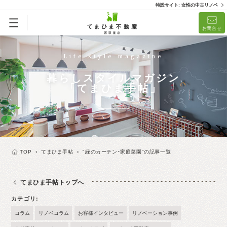
特設サイト: 女性の中古リノベ
お問合せ
Life style magazine
暮らしスタイルマガジン
「てまひま手帖」
TOP
›
てまひま手帖
›
"緑のカーテン・家庭菜園"の記事一覧
てまひま手帖トップへ
カテゴリ
コラム
リノベコラム
お客様インタビュー
リノベーション事例