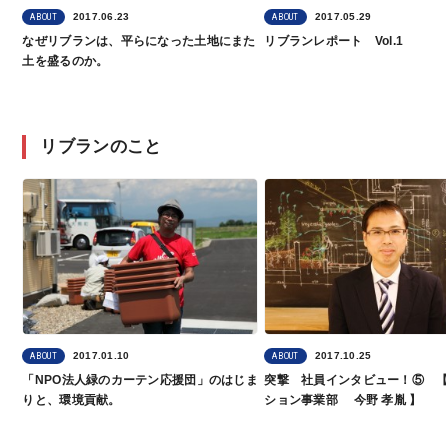
2017.06.23
2017.05.29
ABOUT
ABOUT
なぜリブランは、平らになった土地にまた
リブランレポート Vol.1
土を盛るのか。
リブランのこと
2017.01.10
2017.10.25
ABOUT
ABOUT
「NPO法人緑のカーテン応援団」のはじま
突撃 社員インタビュー！⑤ 
りと、環境貢献。
ション事業部 今野 孝胤 】