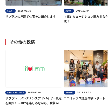
2015.03.30
2016.01.04
ABOUT
ABOUT
リブランの戸建て住宅をご紹介します
（仮）ミュージション野方Ⅱも
成！
その他の投稿
2015.02.04
2016.12.02
PRESS RELEASE
REPORT
リブラン、メンテナンスアドバイザー検定
エコミックス講座体験レポート
を開始！ ～DIYを楽しみながら、愛着が湧
くようなマンション暮らしの提案～