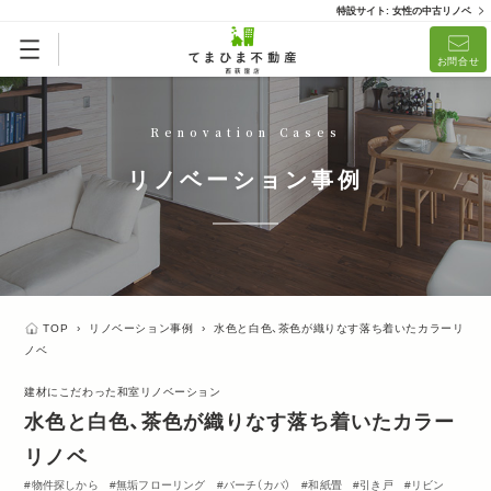
特設サイト: 女性の中古リノベ
お問合せ
Renovation Cases
リノベーション事例
TOP
›
リノベーション事例
›
水色と白色、茶色が織りなす落ち着いたカラーリ
ノベ
建材にこだわった和室リノベーション
水色と白色、茶色が織りなす落ち着いたカラー
リノベ
物件探しから
無垢フローリング
バーチ（カバ）
和紙畳
引き戸
リビン