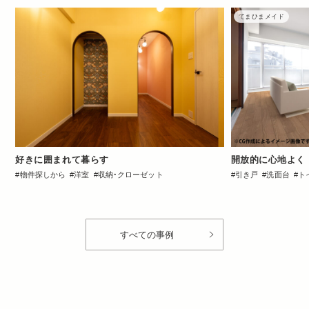
てまひまメイド
好きに囲まれて暮らす
開放的に心地よく
物件探しから
洋室
収納・クローゼット
引き戸
洗面台
ト
Dinks
2DK・2LDK
すべての事例