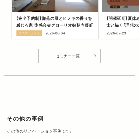
【完全予約制】御苑の風とヒノキの香りを
【開催延期】夏休
感じる家 体感会＠グローリオ御苑内藤町
士と描く「理想の
ショップ in 豊
リノベーション
2026-08-04
2026-07-23
セミナー一覧
その他の事例
その他のリノベーション事例です。