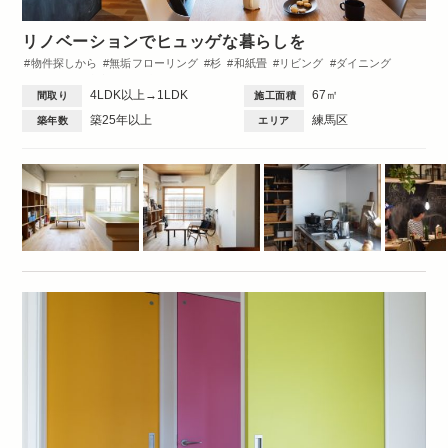
リノベーションでヒュッゲな暮らしを
物件探しから
無垢フローリング
杉
和紙畳
リビング
ダイニング
キッチン
小上がり
洗面台
DIY
間取図
Family
1DK・1LDK
4LDK以上→1LDK
67㎡
間取り
施工面積
築25年以上
練馬区
築年数
エリア