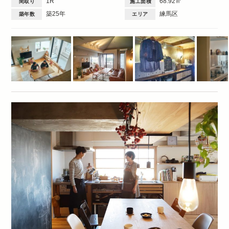
1R
68.92㎡
間取り
施工面積
築25年
練馬区
築年数
エリア