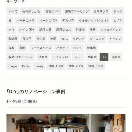
キーワード
すべて
物件探しから
自宅リノベ
無垢フローリング
西南サクラ
チーク
杉
バーチ（カバ）
オーク（ナラ）
アカシア
ウォルナット（クルミ）
ヒノキ
クリ
パイン（松）
調湿の壁
調湿クロス
珪藻土
漆喰
ソイルペイント
和紙畳
引き戸
室内窓
土間
WTC
リビング
ダイニング
キッチン
洋室
玄関
ワークスペース
小上がり
ロフト
造作棚
収納・クローゼット
洗面台
トイレ・バス
ペット
防音室
DIY
間取図
Single
Dinks
Family
1DK・1LDK
2DK・2LDK
3DK・3LDK
「DIY」のリノベーション事例
1 ~ 4投稿 (全4投稿)