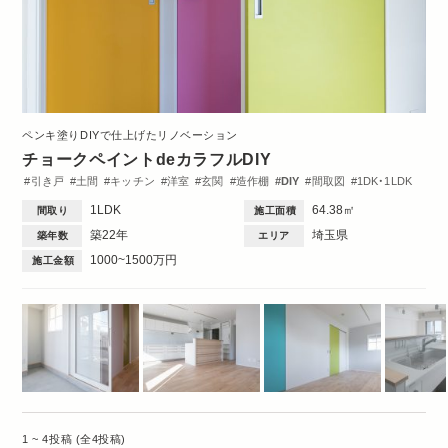
ペンキ塗りDIYで仕上げたリノベーション
チョークペイントdeカラフルDIY
引き戸
土間
キッチン
洋室
玄関
造作棚
DIY
間取図
1DK・1LDK
1LDK
64.38㎡
間取り
施工面積
築22年
埼玉県
築年数
エリア
1000~1500万円
施工金額
1 ~ 4投稿 (全4投稿)