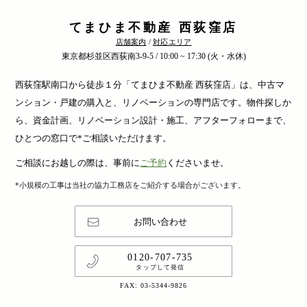
てまひま不動産 西荻窪店
店舗案内
/
対応エリア
東京都杉並区西荻南3-9-5 / 10:00 ~ 17:30 (火・水休)
西荻窪駅南口から徒歩１分「てまひま不動産 西荻窪店」は、中古マ
ンション・戸建の購入と、リノベーションの専門店です。物件探しか
ら、資金計画、リノベーション設計・施工、アフターフォローまで、
ひとつの窓口で*ご相談いただけます。
ご相談にお越しの際は、事前に
ご予約
くださいませ。
*小規模の工事は当社の協力工務店をご紹介する場合がございます。
お問い合わせ
0120-707-735
タップして発信
FAX: 03-5344-9826