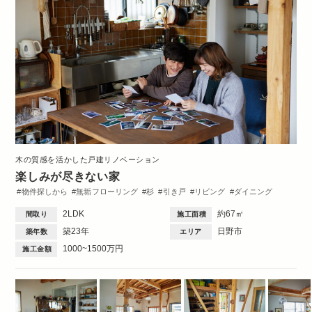
木の質感を活かした戸建リノベーション
楽しみが尽きない家
物件探しから
無垢フローリング
杉
引き戸
リビング
ダイニング
キッチン
洋室
玄関
ワークスペース
造作棚
収納・クローゼット
2LDK
約67㎡
間取り
施工面積
洗面台
ペット
DIY
間取図
2DK・2LDK
築23年
日野市
築年数
エリア
1000~1500万円
施工金額