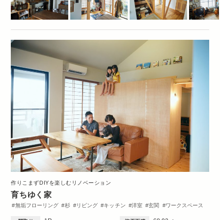
作りこまずDIYを楽しむリノベーション
育ちゆく家
無垢フローリング
杉
リビング
キッチン
洋室
玄関
ワークスペース
ロフト
収納・クローゼット
洗面台
トイレ・バス
DIY