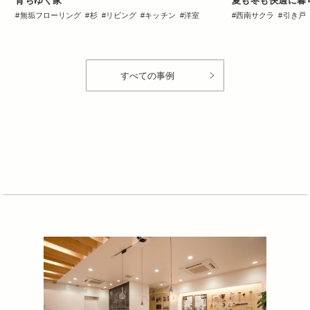
育ちゆく家
夏も冬も快適に暮
無垢フローリング
杉
リビング
キッチン
洋室
西南サクラ
引き戸
玄関
ワークスペース
ロフト
収納・クローゼット
洋室
玄関
ワーク
洗面台
トイレ・バス
DIY
洗面台
トイレ・バ
すべての事例