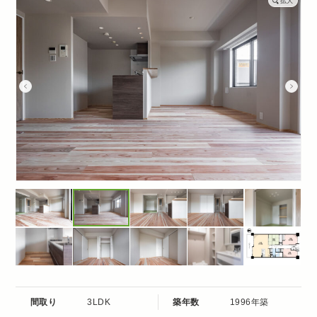
拡大
間取り
3LDK
築年数
1996年築