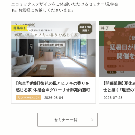
エコミックスデザインをご体感いただけるセミナー/見学会
も。お気軽にお越しくださいませ。
【完全予約制】御苑の風とヒノキの香りを
【開催延期】夏休
感じる家 体感会＠グローリオ御苑内藤町
士と描く「理想の
ショップ in 豊
リノベーション
2026-08-04
2026-07-23
セミナー一覧